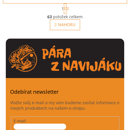
S
1
3
t
O
r
63
položek celkem
v
á
l
NAHORU
n
á
k
o
d
v
a
á
c
n
í
í
p
r
v
k
y
v
ý
Odebírat newsletter
p
i
Vložte svůj e-mail a my vám budeme zasílat informace o
s
nových produktech na našem e-shopu.
u
E-mail