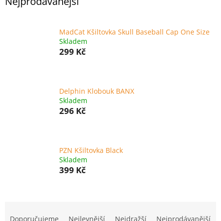
Nejprodávanější
MadCat Kšiltovka Skull Baseball Cap One Size
Skladem
299 Kč
Delphin Klobouk BANX
Skladem
296 Kč
PZN Kšiltovka Black
Skladem
399 Kč
Ř
a
Doporučujeme
Nejlevnější
Nejdražší
Nejprodávanější