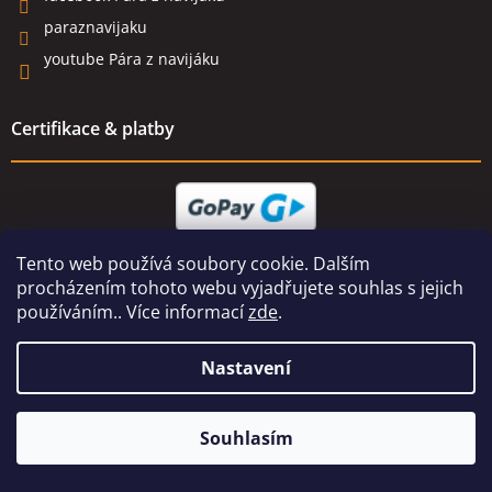
paraznavijaku
youtube Pára z navijáku
Certifikace & platby
Tento web používá soubory cookie. Dalším
procházením tohoto webu vyjadřujete souhlas s jejich
používáním.. Více informací
zde
.
Nastavení
Naše prodejna na adrese Dolní Vinice 454, 277 41 Kly je otevřena
Souhlasím
Po-Pá 9-18hod, So 8-12hod.