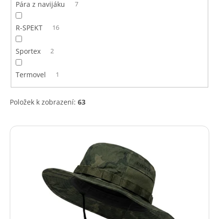
Pára z navijáku
7
R-SPEKT
16
Sportex
2
Termovel
1
Položek k zobrazení:
63
V
ý
p
i
s
p
r
o
d