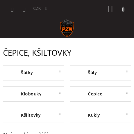
Přejít
NÁKUP
na
CZK
obsah
KOŠÍK
ČEPICE, KŠILTOVKY
šátky
šály
klobouky
čepice
kšiltovky
kukly