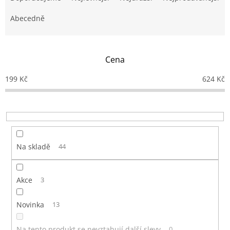
z
e
Abecedně
n
í
p
Cena
r
o
199
Kč
624
Kč
d
u
k
t
ů
Na skladě
44
Akce
3
Novinka
13
Na tento produkt se nevztahují další slevy
0