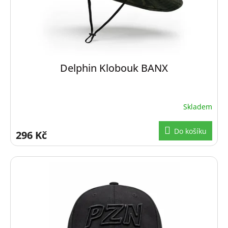
u
k
t
ů
Delphin Klobouk BANX
Skladem
Do košíku
296 Kč