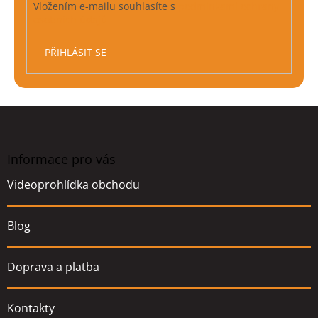
Vložením e-mailu souhlasíte s
podmínkami ochrany
osobních údajů
PŘIHLÁSIT SE
Z
á
p
a
Informace pro vás
t
Videoprohlídka obchodu
í
Blog
Doprava a platba
Kontakty