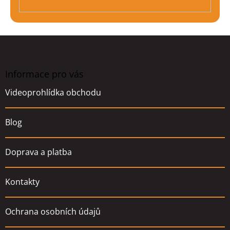
Z
á
p
a
Informace pro vás
t
Videoprohlídka obchodu
í
Blog
Doprava a platba
Kontakty
Ochrana osobních údajů