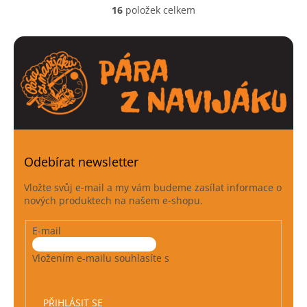
16
položek celkem
O
v
l
á
d
a
c
í
p
r
v
k
Odebírat newsletter
y
v
Vložte svůj e-mail a my vám budeme zasílat informace o
ý
nových produktech na našem e-shopu.
p
i
E-mail
s
u
Vložením e-mailu souhlasíte s
podmínkami ochrany
osobních údajů
PŘIHLÁSIT SE