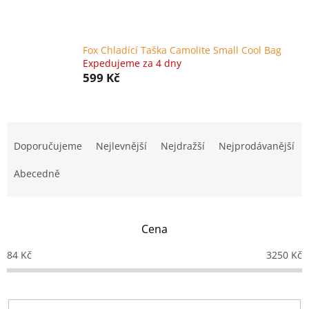
Fox Chladící Taška Camolite Small Cool Bag
Expedujeme za 4 dny
599 Kč
Ř
a
Doporučujeme
Nejlevnější
Nejdražší
Nejprodávanější
z
e
Abecedně
n
í
p
Cena
r
o
84
Kč
3250
Kč
d
u
k