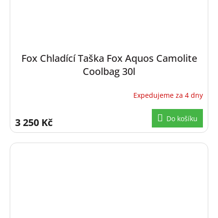
Fox Chladící Taška Fox Aquos Camolite
Coolbag 30l
Expedujeme za 4 dny
Průměrné
hodnocení
produktu
Do košíku
3 250 Kč
je
5,0
z
5
hvězdiček.