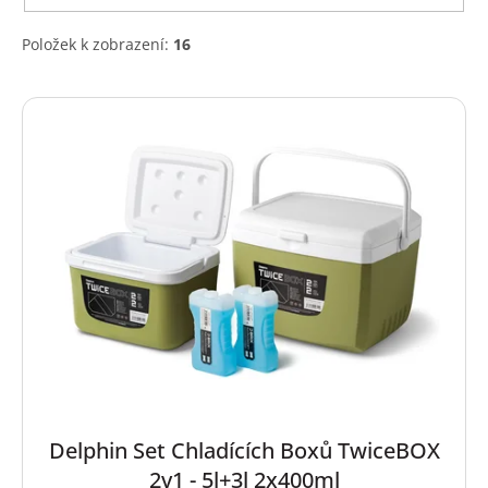
Položek k zobrazení:
16
V
ý
p
i
s
p
r
o
d
u
k
t
ů
Delphin Set Chladících Boxů TwiceBOX
2v1 - 5l+3l 2x400ml