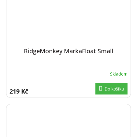
RidgeMonkey MarkaFloat Small
Skladem
Do košíku
219 Kč