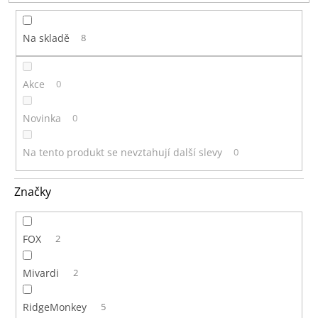
t
ů
Na skladě
8
Akce
0
Novinka
0
Na tento produkt se nevztahují další slevy
0
Značky
FOX
2
Mivardi
2
RidgeMonkey
5