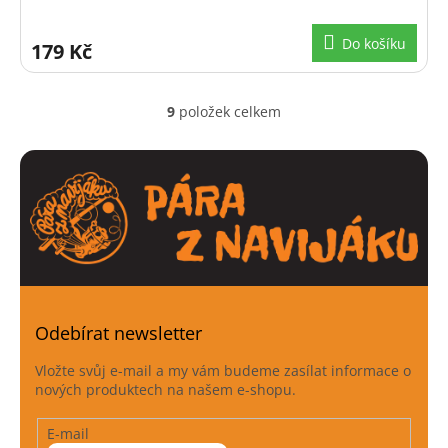
Do košíku
179 Kč
9
položek celkem
O
v
l
á
d
a
c
í
p
r
v
k
Odebírat newsletter
y
v
Vložte svůj e-mail a my vám budeme zasílat informace o
ý
nových produktech na našem e-shopu.
p
i
E-mail
s