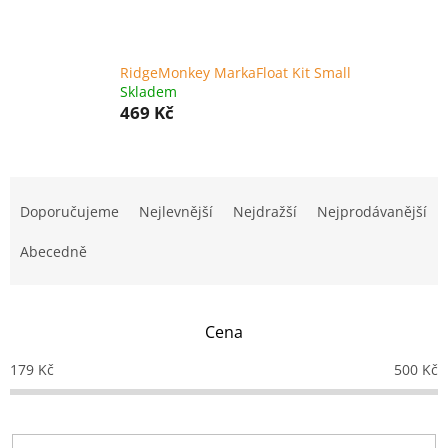
RidgeMonkey MarkaFloat Kit Small
Skladem
469 Kč
Ř
a
Doporučujeme
Nejlevnější
Nejdražší
Nejprodávanější
z
e
Abecedně
n
í
p
Cena
r
o
179
Kč
500
Kč
d
u
k