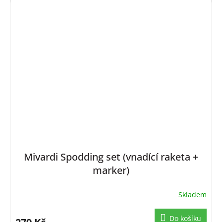
Mivardi Spodding set (vnadící raketa +
marker)
Skladem
Do košíku