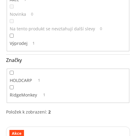
Novinka
0
Na tento produkt se nevztahují další slevy
0
Výprodej
1
Značky
HOLDCARP
1
RidgeMonkey
1
Položek k zobrazení:
2
V
ý
Akce