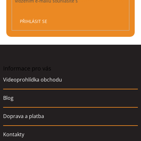
Vložením e-mailu souhlasíte s
podmínkami ochrany
osobních údajů
PŘIHLÁSIT SE
Z
á
p
a
Informace pro vás
t
Videoprohlídka obchodu
í
Blog
Doprava a platba
Kontakty