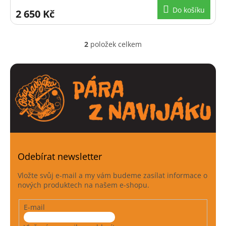
Do košíku
2 650 Kč
2
položek celkem
O
v
l
á
d
a
c
í
p
r
v
k
Odebírat newsletter
y
v
Vložte svůj e-mail a my vám budeme zasílat informace o
ý
nových produktech na našem e-shopu.
p
i
E-mail
s
u