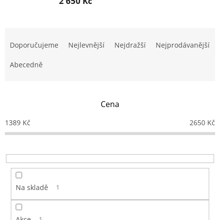
2 650 Kč
Ř
a
Doporučujeme
Nejlevnější
Nejdražší
Nejprodávanější
z
e
Abecedně
n
í
p
Cena
r
o
1389
Kč
2650
Kč
d
u
k
t
ů
Na skladě
1
Akce
1