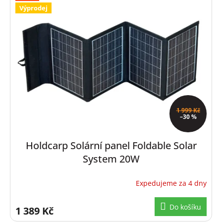
p
Výprodej
i
s
p
r
o
d
u
k
t
1 999 Kč
ů
–30 %
Holdcarp Solární panel Foldable Solar
System 20W
Expedujeme za 4 dny
Do košíku
1 389 Kč