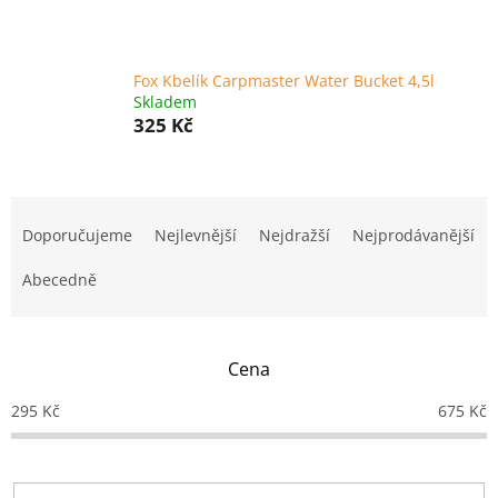
Fox Kbelík Carpmaster Water Bucket 4,5l
Skladem
325 Kč
Ř
a
Doporučujeme
Nejlevnější
Nejdražší
Nejprodávanější
z
e
Abecedně
n
í
p
Cena
r
o
295
Kč
675
Kč
d
u
k