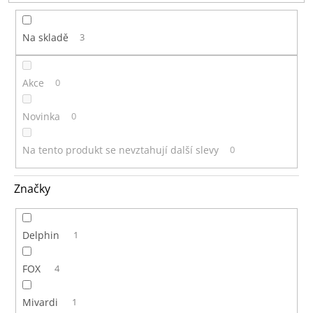
t
ů
Na skladě
3
Akce
0
Novinka
0
Na tento produkt se nevztahují další slevy
0
Značky
Delphin
1
FOX
4
Mivardi
1