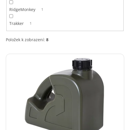
RidgeMonkey
1
Trakker
1
Položek k zobrazení:
8
V
ý
p
i
s
p
r
o
d
u
k
t