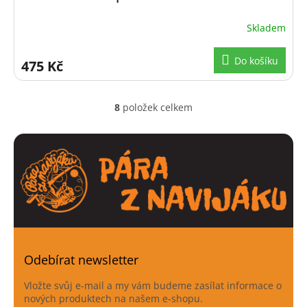
Skladem
Do košíku
475 Kč
8
položek celkem
O
v
l
á
d
a
c
í
p
r
v
k
Odebírat newsletter
y
v
Vložte svůj e-mail a my vám budeme zasílat informace o
ý
nových produktech na našem e-shopu.