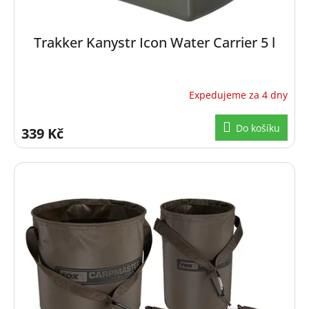
ů
Trakker Kanystr Icon Water Carrier 5 l
Expedujeme za 4 dny
Do košíku
339 Kč