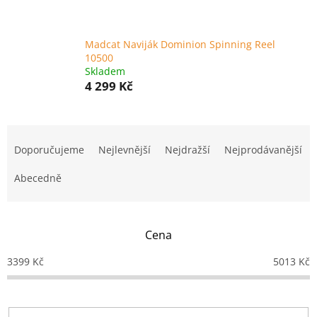
Madcat Naviják Dominion Spinning Reel
10500
Skladem
4 299 Kč
Ř
a
Doporučujeme
Nejlevnější
Nejdražší
Nejprodávanější
z
e
Abecedně
n
í
p
Cena
r
o
3399
Kč
5013
Kč
d
u
k