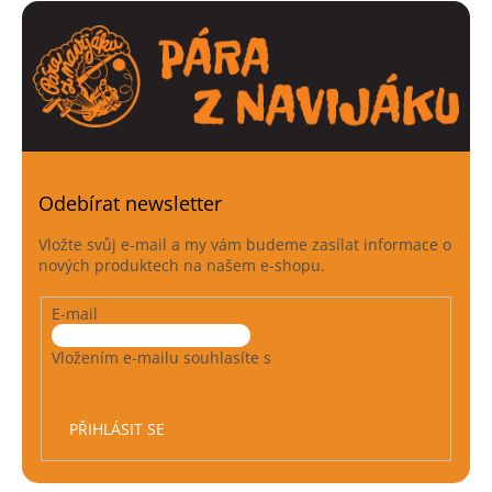
l
á
d
a
c
í
p
r
v
k
Odebírat newsletter
y
v
Vložte svůj e-mail a my vám budeme zasílat informace o
ý
nových produktech na našem e-shopu.
p
i
E-mail
s
u
Vložením e-mailu souhlasíte s
podmínkami ochrany
osobních údajů
PŘIHLÁSIT SE