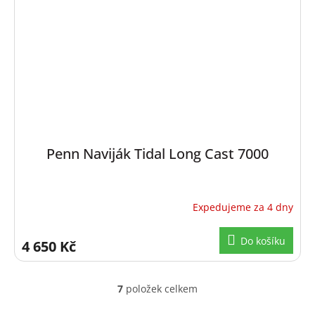
Penn Naviják Tidal Long Cast 7000
Expedujeme za 4 dny
Do košíku
4 650 Kč
7
položek celkem
O
v