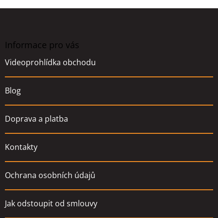
Z
á
p
a
Informace pro vás
t
Videoprohlídka obchodu
í
Blog
Doprava a platba
Kontakty
Ochrana osobních údajů
Jak odstoupit od smlouvy