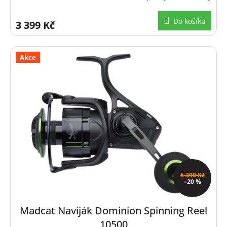
Do košíku
3 399 Kč
Akce
5 390 Kč
–20 %
Madcat Naviják Dominion Spinning Reel
10500