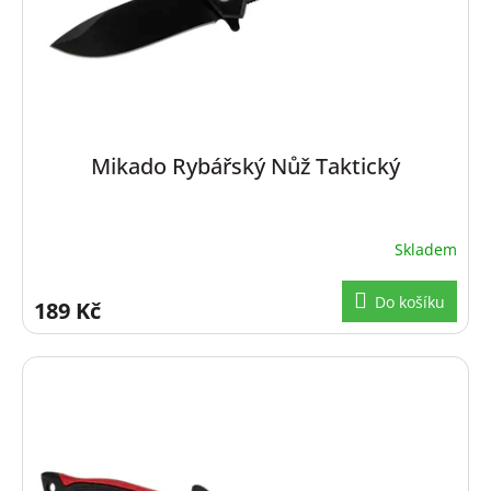
d
u
k
t
ů
Mikado Rybářský Nůž Taktický
Skladem
Do košíku
189 Kč