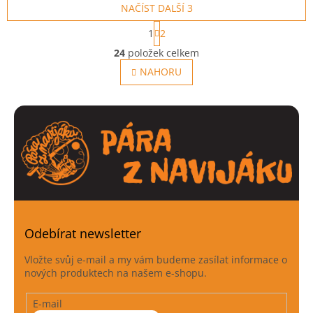
NAČÍST DALŠÍ 3
S
1
2
t
O
r
24
položek celkem
v
á
l
NAHORU
n
á
k
o
d
v
a
á
c
n
í
í
p
r
v
k
y
v
ý
Odebírat newsletter
p
i
Vložte svůj e-mail a my vám budeme zasílat informace o
s
nových produktech na našem e-shopu.
u
E-mail