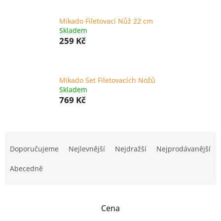
Mikado Filetovací Nůž 22 cm
Skladem
259 Kč
Mikado Set Filetovacích Nožů
Skladem
769 Kč
Ř
a
Doporučujeme
Nejlevnější
Nejdražší
Nejprodávanější
z
e
Abecedně
n
í
p
Cena
r