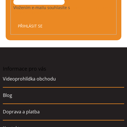
Vložením e-mailu souhlasíte s
podmínkami ochrany
osobních údajů
PŘIHLÁSIT SE
Z
á
p
a
Informace pro vás
t
Videoprohlídka obchodu
í
Blog
Doprava a platba