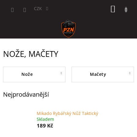
Přejít
NÁKUP
na
CZK
obsah
KOŠÍK
NOŽE, MAČETY
nože
mačety
Nejprodávanější
Mikado Rybářský Nůž Taktický
Skladem
189 Kč