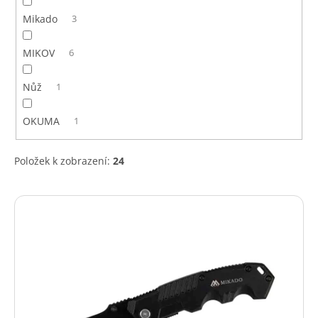
Mikado
3
MIKOV
6
Nůž
1
OKUMA
1
Položek k zobrazení:
24
V
ý
p
i
s
p
r
o