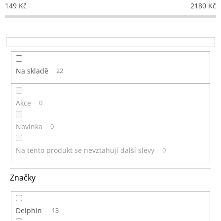
o
149
Kč
2180
Kč
d
u
k
t
ů
Na skladě
22
Akce
0
Novinka
0
Na tento produkt se nevztahují další slevy
0
Značky
Delphin
13