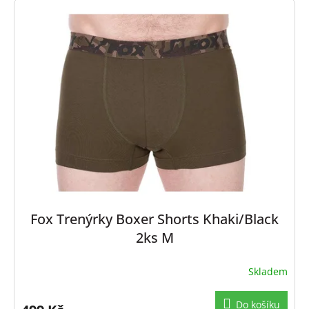
ý
p
i
s
p
r
o
d
u
k
t
ů
Fox Trenýrky Boxer Shorts Khaki/Black
2ks M
Skladem
Do košíku