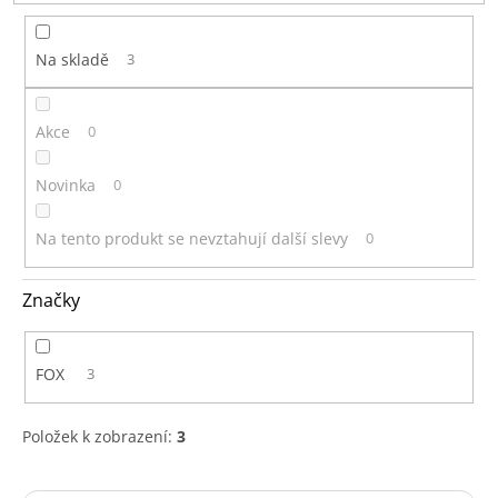
t
ů
Na skladě
3
Akce
0
Novinka
0
Na tento produkt se nevztahují další slevy
0
Značky
FOX
3
Položek k zobrazení:
3
V