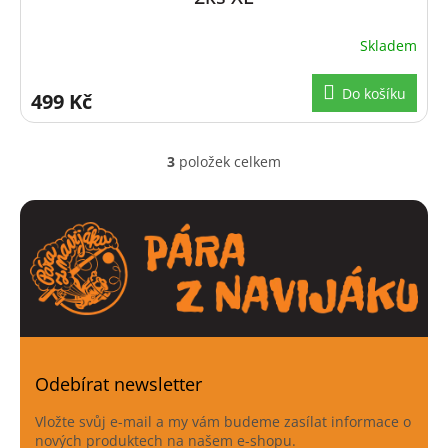
Skladem
Do košíku
499 Kč
3
položek celkem
O
v
l
á
d
a
c
í
p
r
v
k
Odebírat newsletter
y
v
Vložte svůj e-mail a my vám budeme zasílat informace o
ý
nových produktech na našem e-shopu.