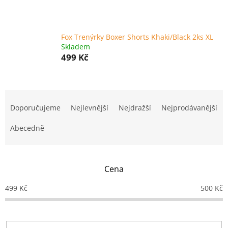
Fox Trenýrky Boxer Shorts Khaki/Black 2ks XL
Skladem
499 Kč
Ř
a
Doporučujeme
Nejlevnější
Nejdražší
Nejprodávanější
z
e
Abecedně
n
í
p
Cena
r
o
499
Kč
500
Kč
d
u
k