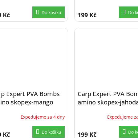
Do košíku
Do k
9 Kč
199 Kč
rp Expert PVA Bombs
Carp Expert PVA Bo
ino skopex-mango
amino skopex-jahod
x20mm
30x20mm
Expedujeme za 4 dny
Expedujeme za
Do košíku
Do k
9 Kč
199 Kč