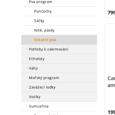
pva program
punčochy
79
sáčky
nitě, pásky
ostatní pva
potřeby k zakrmování
echoloty
váhy
Ca
mořský program
am
zavážecí loďky
30
vozíky
sumcařina
19