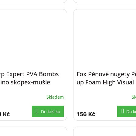
rp Expert PVA Bombs
Fox Pěnové nugety P
ino skopex-mušle
up Foam High Visual
x20mm
Risers
Skladem
S
Do košíku
Do k
9 Kč
156 Kč