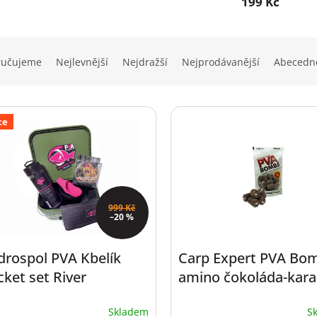
199 Kč
ručujeme
Nejlevnější
Nejdražší
Nejprodávanější
Abecedn
ce
999 Kč
–20 %
drospol PVA Kbelík
Carp Expert PVA Bo
ket set River
amino čokoláda-kar
30x20mm
Skladem
S