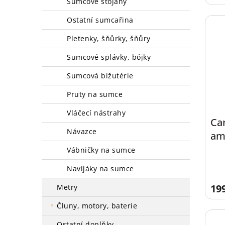
sumcové stojany
ostatní sumcařina
pletenky, šňůrky, šňůry
sumcové splávky, bójky
sumcová bižutérie
pruty na sumce
vláčecí nástrahy
Ca
návazce
am
30
vábničky na sumce
navijáky na sumce
19
metry
čluny, motory, baterie
ostatní doplňky