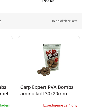
199 Kč
15
položek celkem
ě
mbs
Carp Expert PVA Bombs
amel
amino krill 30x20mm
kladem
Expedujeme za 4 dny