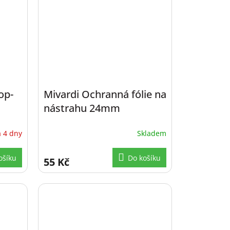
op-
Mivardi Ochranná fólie na
nástrahu 24mm
 4 dny
Skladem
ošíku
Do košíku
55 Kč