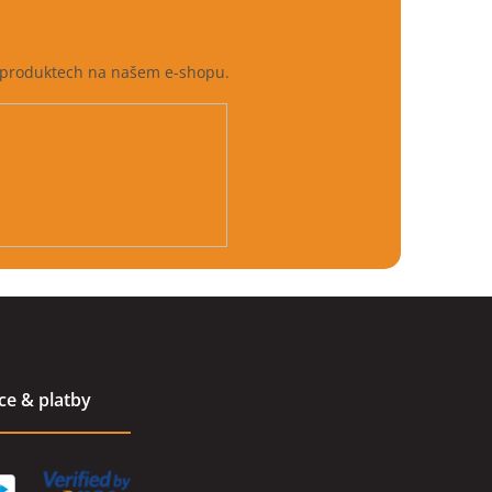
h produktech na našem e-shopu.
údajů
ace & platby