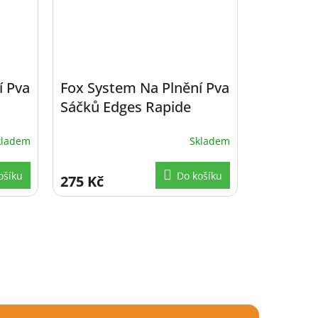
í Pva
Fox System Na Plnění Pva
Sáčků Edges Rapide
zm.
System Fast Melt rozm.
kladem
Skladem
60x130 mm, 25 ks
ošíku
Do košíku
275 Kč