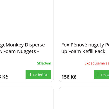
dgeMonkey Disperse
Fox Pěnové nugety P
A Foam Nuggets -
up Foam Refill Pack
ssion Pack
Skladem
Expedujeme za
Do košíku
Do k
5 Kč
156 Kč