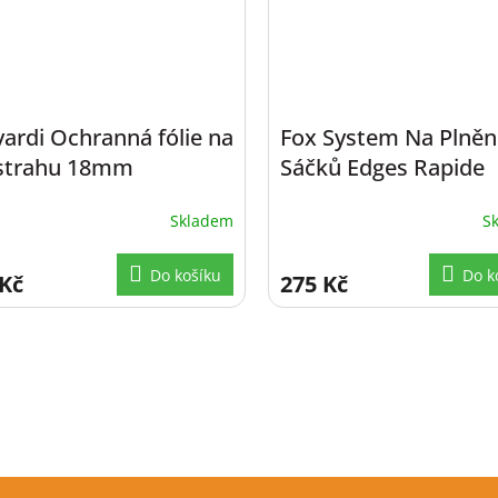
ardi Ochranná fólie na
Fox System Na Plněn
strahu 18mm
Sáčků Edges Rapide
System Fast Melt ro
Skladem
S
55x120 mm, 25 ks
Do košíku
Do k
 Kč
275 Kč
O
v
l
á
d
a
c
í