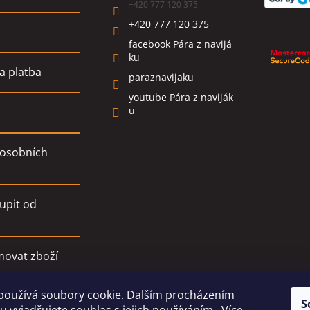
+420 777 120 375
+420 777 120 375
facebook Pára z navijá
ku
a platba
paraznavijaku
youtube Pára z naviják
u
osobních
upit od
movat zboží
používá soubory cookie. Dalším procházením
í podmínky
S