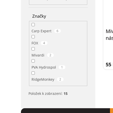
Značky
Miv
Carp Expert
6
ná
FOX
4
Mivardi
2
55
PVA Hydrospol
1
RidgeMonkey
2
Položek k zobrazení:
15