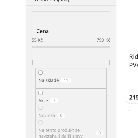
Cena
55
Kč
799
Kč
Ri
PV
Se
Na skladě
11
21
Akce
1
Novinka
0
Na tento produkt se
0
nevztahují další slevy