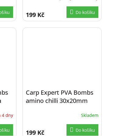
ošíku
Do košíku
199 Kč
mbs
Carp Expert PVA Bombs
a
amino chilli 30x20mm
 4 dny
Skladem
ošíku
Do košíku
199 Kč