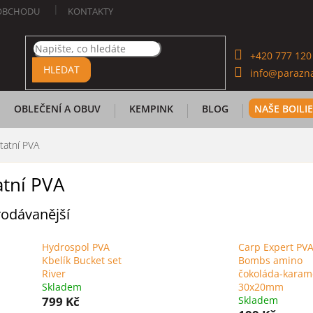
OBCHODU
KONTAKTY
+420 777 120
HLEDAT
info@parazna
OBLEČENÍ A OBUV
KEMPINK
BLOG
NAŠE BOILI
tatní PVA
atní PVA
odávanější
Hydrospol PVA
Carp Expert PV
Kbelík Bucket set
Bombs amino
River
čokoláda-karam
Skladem
30x20mm
799 Kč
Skladem