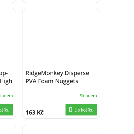
op-
RidgeMonkey Disperse
 High
PVA Foam Nuggets
kladem
Skladem
ošíku
Do košíku
163 Kč