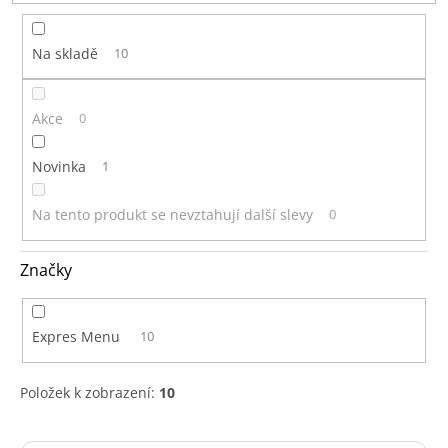
t
ů
Na skladě
10
Akce
0
Novinka
1
Na tento produkt se nevztahují další slevy
0
Značky
Expres Menu
10
Položek k zobrazení:
10
V