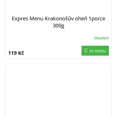
Expres Menu Krakonošův oheň 1porce
300g
Skladem
Do košíku
119 Kč