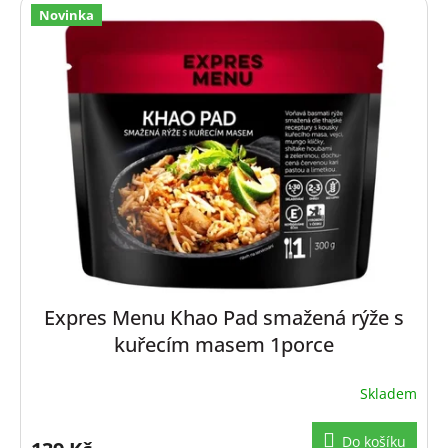
ý
Novinka
p
i
s
p
r
o
d
u
k
t
ů
Expres Menu Khao Pad smažená rýže s
kuřecím masem 1porce
Skladem
Do košíku