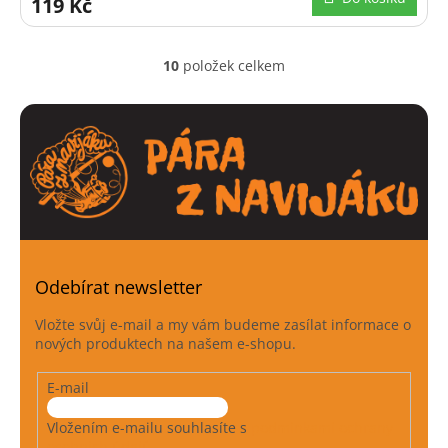
119 Kč
10
položek celkem
O
v
l
á
d
a
c
í
p
r
v
k
Odebírat newsletter
y
v
Vložte svůj e-mail a my vám budeme zasílat informace o
ý
nových produktech na našem e-shopu.
p
i
E-mail
s
u
Vložením e-mailu souhlasíte s
podmínkami ochrany
osobních údajů