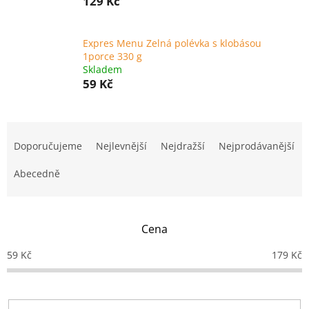
129 Kč
Expres Menu Zelná polévka s klobásou
1porce 330 g
Skladem
59 Kč
Ř
a
Doporučujeme
Nejlevnější
Nejdražší
Nejprodávanější
z
e
Abecedně
n
í
p
Cena
r
o
59
Kč
179
Kč
d
u
k