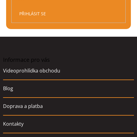
PŘIHLÁSIT SE
Z
á
p
a
Informace pro vás
t
Videoprohlídka obchodu
í
Blog
Doprava a platba
Kontakty