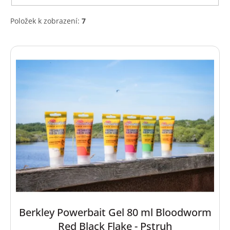
Položek k zobrazení:
7
V
ý
p
i
s
p
r
o
d
u
k
t
ů
Berkley Powerbait Gel 80 ml Bloodworm
Red Black Flake - Pstruh