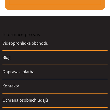
Z
á
p
a
Informace pro vás
t
Videoprohlídka obchodu
í
Blog
Doprava a platba
Kontakty
Ochrana osobních údajů