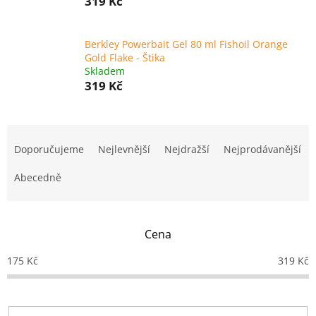
319 Kč
Berkley Powerbait Gel 80 ml Fishoil Orange
Gold Flake - Štika
Skladem
319 Kč
Ř
a
Doporučujeme
Nejlevnější
Nejdražší
Nejprodávanější
z
e
Abecedně
n
í
p
Cena
r
o
175
Kč
319
Kč
d
u
k