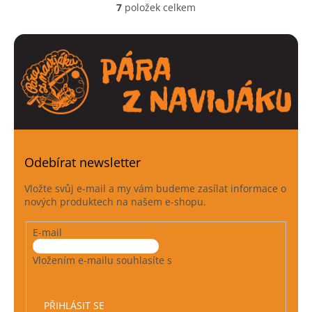
7
položek celkem
O
v
l
á
d
a
c
í
p
r
v
k
Odebírat newsletter
y
v
Vložte svůj e-mail a my vám budeme zasílat informace o
ý
nových produktech na našem e-shopu.
p
i
E-mail
s
u
Vložením e-mailu souhlasíte s
podmínkami ochrany
osobních údajů
PŘIHLÁSIT SE