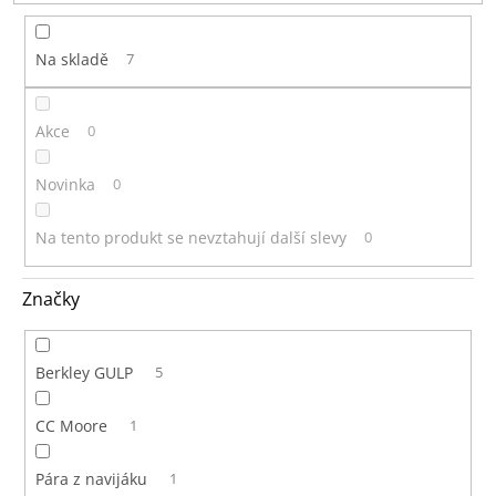
t
ů
Na skladě
7
Akce
0
Novinka
0
Na tento produkt se nevztahují další slevy
0
Značky
Berkley GULP
5
CC Moore
1
Pára z navijáku
1