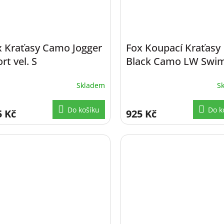
x Kraťasy Camo Jogger
Fox Koupací Kraťasy
rt vel. S
Black Camo LW Swi
Shorts vel. 2XL
Skladem
S
Do košíku
Do k
5 Kč
925 Kč