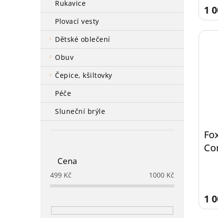
rukavice
1 0
plovací vesty
dětské oblečení
obuv
čepice, kšiltovky
péče
sluneční brýle
Fo
Co
Cena
499
Kč
1000
Kč
1 0