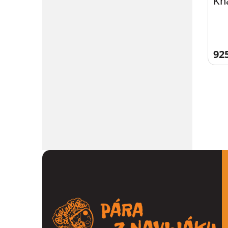
Kh
Sho
92