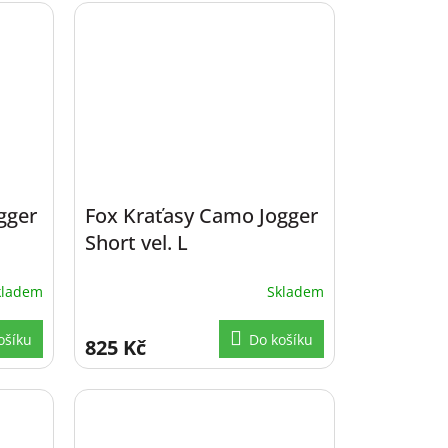
gger
Fox Kraťasy Camo Jogger
Short vel. L
kladem
Skladem
ošíku
Do košíku
825 Kč