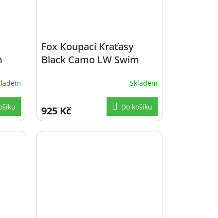
Fox Koupací Kraťasy
m
Black Camo LW Swim
Shorts vel. M
kladem
Skladem
ošíku
Do košíku
925 Kč