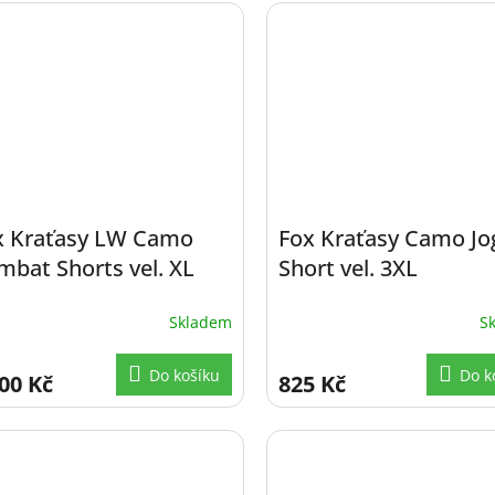
x Kraťasy LW Camo
Fox Kraťasy Camo Jo
mbat Shorts vel. XL
Short vel. 3XL
Skladem
S
Do košíku
Do k
00 Kč
825 Kč