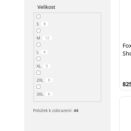
Velikost
S
8
M
12
Fo
L
4
Sho
XL
5
2XL
6
82
3XL
6
Položek k zobrazení:
44