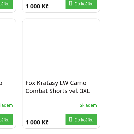
ošíku
Do košíku
1 000 Kč
o
Fox Kraťasy LW Camo
Combat Shorts vel. 3XL
kladem
Skladem
ošíku
Do košíku
1 000 Kč