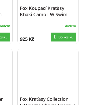
Fox Koupací Kraťasy
m
Khaki Camo LW Swim
Shorts vel. M
kladem
Skladem
ošíku
Do košíku
925 Kč
er
Fox Kraťasy Collection