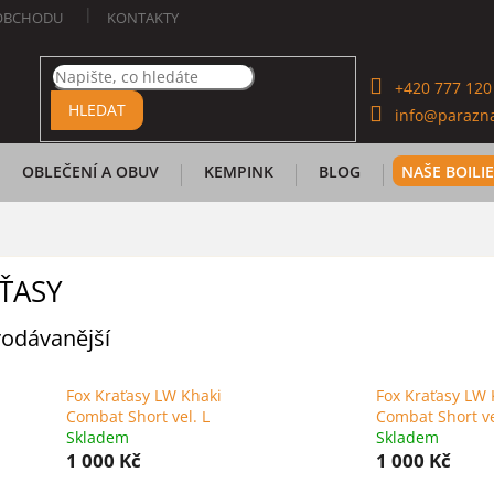
OBCHODU
KONTAKTY
+420 777 120
HLEDAT
info@parazna
OBLEČENÍ A OBUV
KEMPINK
BLOG
NAŠE BOILI
ŤASY
odávanější
Fox Kraťasy LW Khaki
Fox Kraťasy LW 
Combat Short vel. L
Combat Short v
Skladem
Skladem
1 000 Kč
1 000 Kč