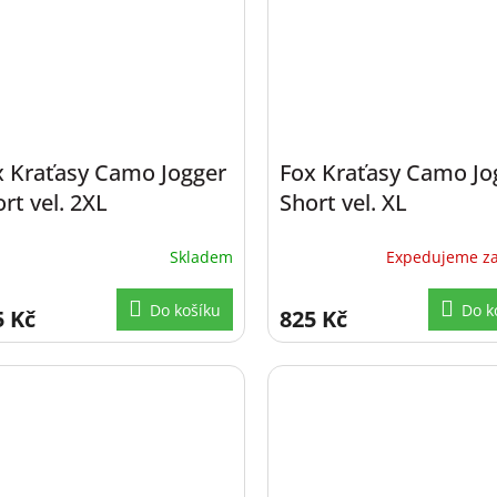
x Kraťasy Camo Jogger
Fox Kraťasy Camo Jo
rt vel. 2XL
Short vel. XL
Skladem
Expedujeme za
Do košíku
Do k
5 Kč
825 Kč