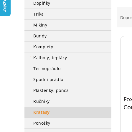
a
doplňky
Ř
n
trika
a
e
Dopo
z
l
mikiny
e
V
n
bundy
ý
í
komplety
p
p
i
r
kalhoty, tepláky
s
o
p
d
termoprádlo
r
u
spodní prádlo
o
k
d
t
pláštěnky, ponča
u
ů
Fo
k
ručníky
Com
t
kraťasy
ů
ponožky