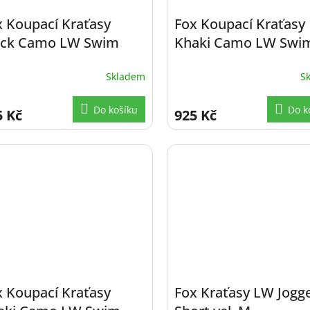
x Koupací Kraťasy
Fox Koupací Kraťasy
ack Camo LW Swim
Khaki Camo LW Swi
rts vel. S
Shorts vel. 3XL
Skladem
S
Do košíku
Do k
5 Kč
925 Kč
x Koupací Kraťasy
Fox Kraťasy LW Jogg