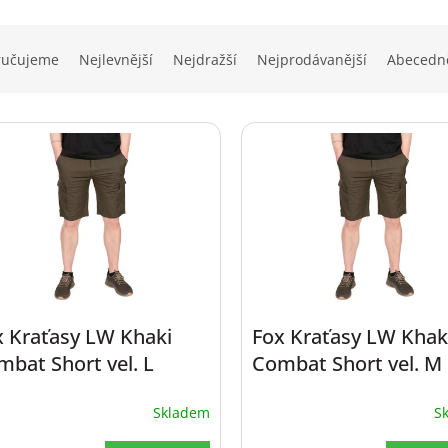
ručujeme
Nejlevnější
Nejdražší
Nejprodávanější
Abecedn
x Kraťasy LW Khaki
Fox Kraťasy LW Khak
bat Short vel. L
Combat Short vel. M
Skladem
S