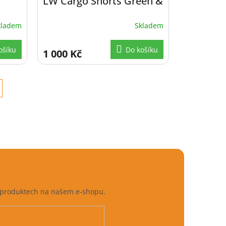
LW Cargo Shorts Green &
Black vel. 3XL
kladem
Skladem
ošíku
Do košíku
1 000 Kč
h produktech na našem e-shopu.