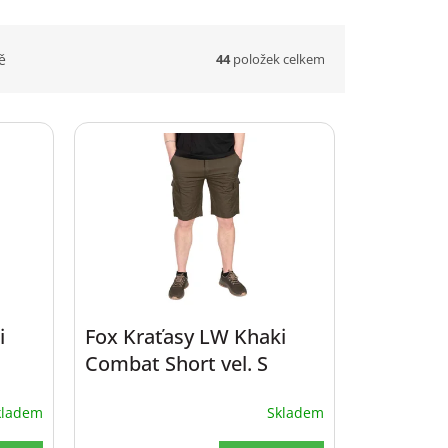
44
položek celkem
ě
i
Fox Kraťasy LW Khaki
Combat Short vel. S
kladem
Skladem