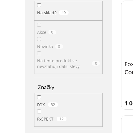
Na skladě
40
Akce
0
Novinka
0
Na tento produkt se
Fo
0
nevztahují další slevy
Co
Značky
1 0
FOX
32
R-SPEKT
12