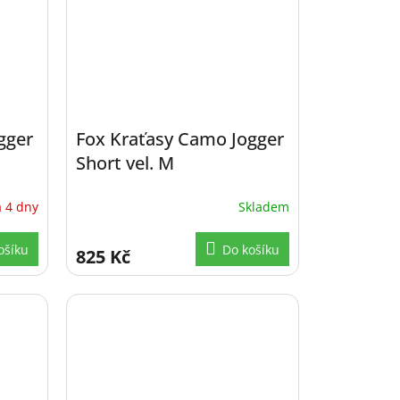
gger
Fox Kraťasy Camo Jogger
Short vel. M
 4 dny
Skladem
ošíku
Do košíku
825 Kč