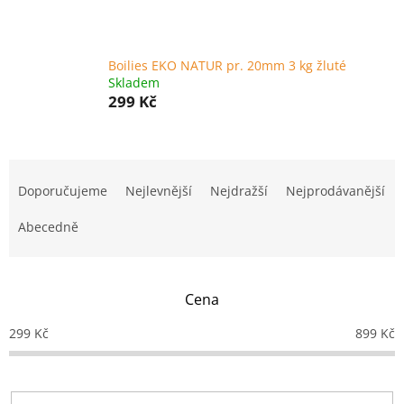
Boilies EKO NATUR pr. 20mm 3 kg žluté
Skladem
299 Kč
Ř
a
Doporučujeme
Nejlevnější
Nejdražší
Nejprodávanější
z
e
Abecedně
n
í
p
Cena
r
o
299
Kč
899
Kč
d
u
k