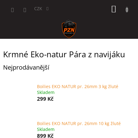
Přejít
NÁKUP
na
CZK
obsah
KOŠÍK
Krmné Eko-natur Pára z navijáku
Nejprodávanější
Boilies EKO NATUR pr. 26mm 3 kg žluté
Skladem
299 Kč
Boilies EKO NATUR pr. 26mm 10 kg žluté
Skladem
899 Kč