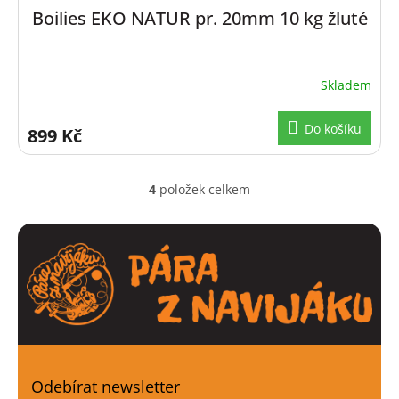
Boilies EKO NATUR pr. 20mm 10 kg žluté
Skladem
Průměrné
hodnocení
produktu
Do košíku
899 Kč
je
5,0
z
5
4
položek celkem
O
hvězdiček.
v
l
á
d
a
c
í
p
r
v
k
Odebírat newsletter
y