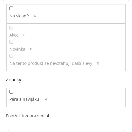
t
ů
Na skladě
4
Akce
0
Novinka
0
Na tento produkt se nevztahují další slevy
0
Značky
Pára z navijáku
4
Položek k zobrazení:
4
V