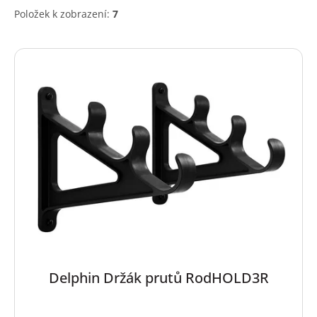
Položek k zobrazení:
7
V
ý
p
i
s
p
r
o
d
u
k
t
ů
Delphin Držák prutů RodHOLD3R