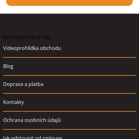
Z
á
p
a
Informace pro vás
t
Videoprohlídka obchodu
í
Blog
Doprava a platba
Kontakty
Ochrana osobních údajů
Jak odstoupit od smlouvy