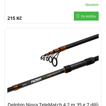
Skladem
Do košíku
215 Kč
Delphin Niora TeleMatch 4,2 m 35 g 7 dílů