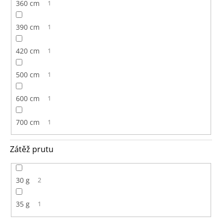
360 cm
1
390 cm
1
420 cm
1
500 cm
1
600 cm
1
700 cm
1
Zátěž prutu
30 g
2
35 g
1