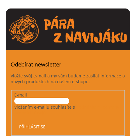
v
l
á
d
a
c
í
p
r
v
k
Odebírat newsletter
y
v
Vložte svůj e-mail a my vám budeme zasílat informace o
ý
nových produktech na našem e-shopu.
p
i
E-mail
s
u
Vložením e-mailu souhlasíte s
podmínkami ochrany
osobních údajů
PŘIHLÁSIT SE