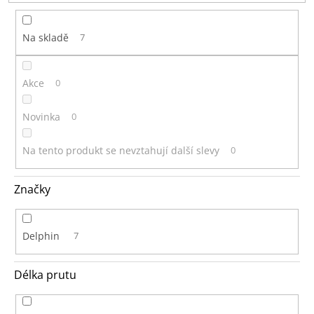
t
ů
Na skladě
7
Akce
0
Novinka
0
Na tento produkt se nevztahují další slevy
0
Značky
Delphin
7
Délka prutu