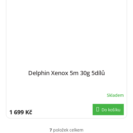
Delphin Xenox 5m 30g 5dílů
Skladem
Do košíku
1 699 Kč
7
položek celkem
O