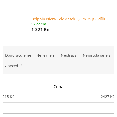
Delphin Niora TeleMatch 3,6 m 35 g 6 dílů
Skladem
1 321 Kč
Ř
a
Doporučujeme
Nejlevnější
Nejdražší
Nejprodávanější
z
e
Abecedně
n
í
p
Cena
r
o
215
Kč
2427
Kč
d
u
k