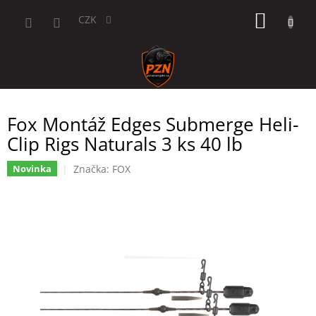
Přejít
NÁKUP
na
CZK
obsah
KOŠÍK
Fox Montáž Edges Submerge Heli-
Clip Rigs Naturals 3 ks 40 lb
Značka:
FOX
Novinka