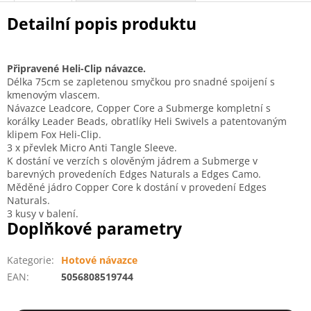
Detailní popis produktu
Připravené Heli-Clip návazce.
Délka 75cm se zapletenou smyčkou pro snadné spoijení s
kmenovým vlascem.
Návazce Leadcore, Copper Core a Submerge kompletní s
korálky Leader Beads, obratlíky Heli Swivels a patentovaným
klipem Fox Heli-Clip.
3 x převlek Micro Anti Tangle Sleeve.
K dostání ve verzích s olověným jádrem a Submerge v
barevných provedeních Edges Naturals a Edges Camo.
Měděné jádro Copper Core k dostání v provedení Edges
Naturals.
3 kusy v balení.
Doplňkové parametry
Kategorie
:
Hotové návazce
EAN
:
5056808519744