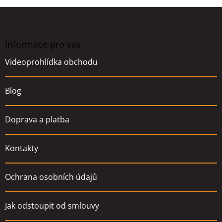
Z
á
p
a
Informace pro vás
t
Videoprohlídka obchodu
í
Blog
Doprava a platba
Kontakty
Ochrana osobních údajů
Jak odstoupit od smlouvy