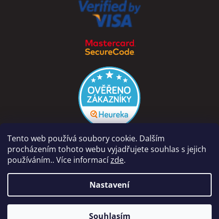
Tento web používá soubory cookie. Dalším
procházením tohoto webu vyjadřujete souhlas s jejich
používáním.. Více informací
zde
.
Vytvořil Shoptet
Nastavení
Copyright 2026
PÁRA Z NAVIJÁKU - Ondřej Rutkowski
.
Naše prodejna na adrese Dolní Vinice 454, 277 41 Kly je otevřena
Souhlasím
Všechna práva vyhrazena.