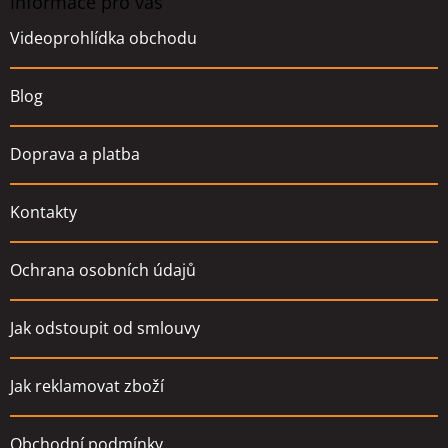
a
Informace pro vás
t
Videoprohlídka obchodu
í
Blog
Doprava a platba
Kontakty
Ochrana osobních údajů
Jak odstoupit od smlouvy
Jak reklamovat zboží
Obchodní podmínky