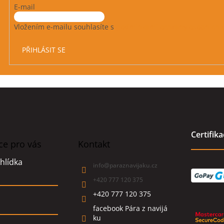
E-mail
Vložením e-mailu souhlasíte s
podmínkami ochrany osobních 
PŘIHLÁSIT SE
Certifik
ce pro vás
Kontakt
hlídka
info
@
paraznavijaku.cz
+420 777 120 375
+420 777 120 375
facebook Pára z navijá
ku