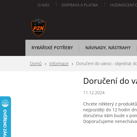
Přejít
O NÁS
DOPRAVA A PLATBA
HODNOCENÍ 
na
obsah
RYBÁŘSKÉ POTŘEBY
NÁVNADY, NÁSTRAHY
Domů
Informace
Doručení do vánoc- objednat d
Doručení do v
11.12.2024
Chcete některý z produktů
nejpozději do 12 hodin dn
doručena Vám bude v pon
Doporučujeme nenechávat 