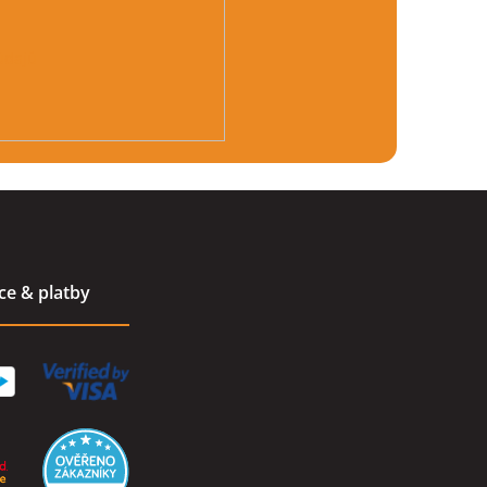
údajů
ace & platby