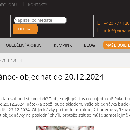
OBCHODU
KONTAKTY
+420 777 120
HLEDAT
info@parazna
OBLEČENÍ A OBUV
KEMPINK
BLOG
NAŠE BOILI
o 20.12.2024
ánoc- objednat do 20.12.2024
 darovat pod stromeček? Teď je nejlepší čas na objednání! Pokud 
e 20.12.2024 (pátek) a zboží bude skladem, Vaše objednávka bude 
dělí
23.12.2024. Objednávky po tomto termínu již budeme vyřizova
objednávky na poslední chvíli, protože stát se může samozřejmě c