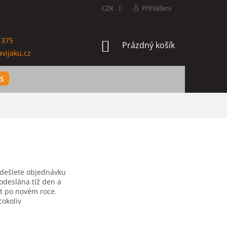
CZK
Přihlášení
 375
NÁKUPNÍ
Prázdný košík
vijaku.cz
KOŠÍK
ES
odešlete objednávku
odeslána tíž den a
t po novém roce.
okoliv