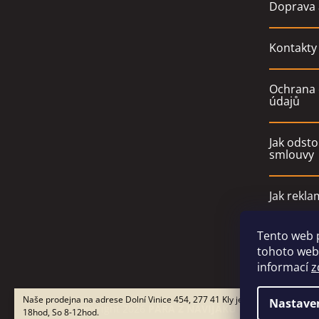
Doprava 
Kontakty
Ochrana 
údajů
Jak odsto
smlouvy
Jak rekla
Tento web 
Obchodn
tohoto webu
informací
z
Naše prodejna na adrese Dolní Vinice 454, 277 41 Kly je otevřena Po-Pá 9-
Nastave
Copyright 2026
PÁRA Z NAVIJÁKU - Ondřej Rutkow
18hod, So 8-12hod.