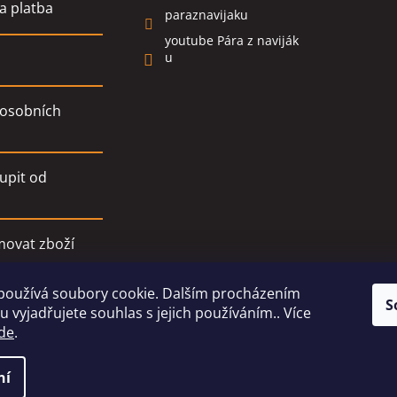
a platba
paraznavijaku
youtube Pára z naviják
u
osobních
upit od
movat zboží
používá soubory cookie. Dalším procházením
í podmínky
S
 vyjadřujete souhlas s jejich používáním.. Více
de
.
ní
ski
. Všechna práva vyhrazena.