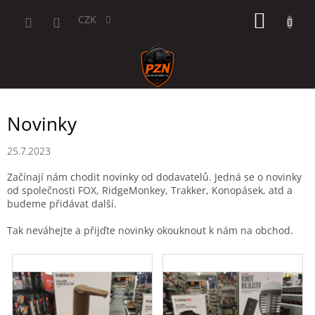
Přejít
NÁKUP
na
CZK
obsah
KOŠÍK
Novinky
25.7.2023
Začínají nám chodit novinky od dodavatelů. Jedná se o novinky
od společnosti FOX, RidgeMonkey, Trakker, Konopásek, atd a
budeme přidávat další.
Tak neváhejte a přijďte novinky okouknout k nám na obchod.