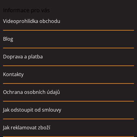
p
a
Informace pro vás
t
Videoprohlídka obchodu
í
Blog
Doprava a platba
Kontakty
Ochrana osobních údajů
Jak odstoupit od smlouvy
Jak reklamovat zboží