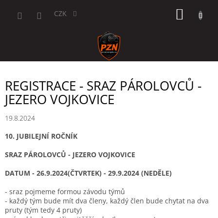
Přejít
NÁKUP
na
CZK
obsah
KOŠÍK
REGISTRACE - SRAZ PÁROLOVCŮ -
JEZERO VOJKOVICE
19.8.2024
10. JUBILEJNÍ ROČNÍK
SRAZ PÁROLOVCŮ - JEZERO VOJKOVICE
DATUM - 26.9.2024(ČTVRTEK) - 29.9.2024 (NEDĚLE)
- sraz pojmeme formou závodu týmů
- každý tým bude mít dva členy, každý člen bude chytat na dva
pruty (tým tedy 4 pruty)