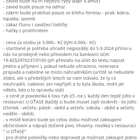
- závod bude na tři nejtěžší ryby (kapr a amur)
- závod bude pouze na odhoz
- zákrm bude probíhat pouze ze břehu formou - prak, kobra,
lopatka, spomb
- zákaz člunu i zavážecí lodičky
- háčky s protihrotem
- cena za osobu je 3.000,- Kč (tým 6.000,- Kč)
- startovné je potřeba uhradit nejpozději do 5.9.2024 přímo u
nás na prodejně nebo převodem na bankovní účet
19-8252970237/0100 (při převodu na účet do textu napsat
jméno a příjmení ), pokud nebude uhrazeno, rezervace
propadá a nabídne se místo náhradníkům (určitě se nebudete
zlobit, ale v předešlých letech se nám stávalo, že ty co
neuhradili, nakonec ani nepřijeli a to byla škoda, mohl jet
někdo, kdo o to opravdu stál)
- v ceně je povolenka k lovu ryb (čt.-ne.), každý den teplé jídlo v
restauraci U OŤASE (každý si bude muset zajít osobně) - 6x jídlo
(čtvrtek - večeře, pátek - oběd a večeře, sobota - oběd a večeře,
neděle - oběd).
- v místě konání bude po celou dobu možnost zakoupení
občerstvení a nápojů (točené pivo, lihoviny, nealko) v restauraci
" U OŤASE"
- pro drahé polovičky nebo doprovod je možnost zakoupit jedno