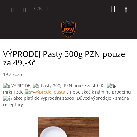
Přejít
NÁKUP
na
CZK
obsah
KOŠÍK
VÝPRODEJ Pasty 300g PZN pouze
za 49,-Kč
19.2.2025
VÝPRODEJ
Pasty 300g PZN pouze za 49,-Kč
mrkni zde
výprodej pasta
a nebo skoč k
nám na prodejnu
akce platí do vyprodání zásob. Důvod výprodeje - změna
receptury.