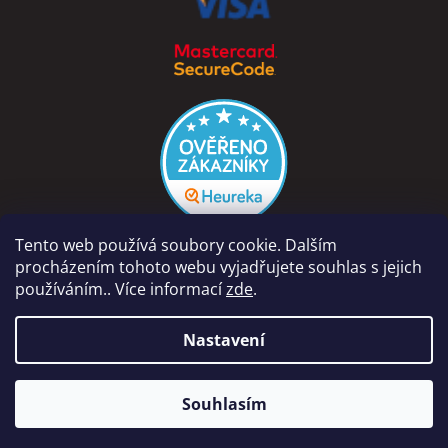
Tento web používá soubory cookie. Dalším
procházením tohoto webu vyjadřujete souhlas s jejich
používáním.. Více informací
zde
.
Vytvořil Shoptet
Nastavení
Copyright 2026
PÁRA Z NAVIJÁKU - Ondřej Rutkowski
.
Naše prodejna na adrese Dolní Vinice 454, 277 41 Kly je otevřena
Souhlasím
Všechna práva vyhrazena.
Po-Pá 9-18hod, So 8-12hod.