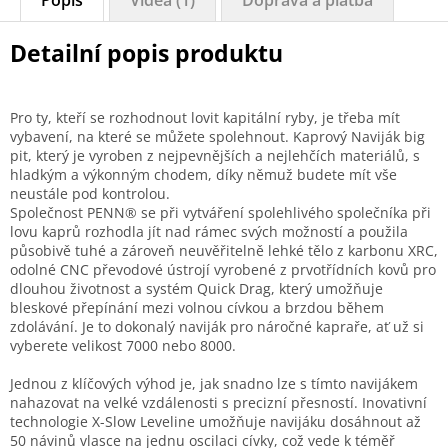
Popis
Videa (1)
Doprava a platba
Detailní popis produktu
Pro ty, kteří se rozhodnout lovit kapitální ryby, je třeba mít
vybavení, na které se můžete spolehnout. Kaprový Naviják big
pit, který je vyroben z nejpevnějších a nejlehčích materiálů, s
hladkým a výkonným chodem, díky němuž budete mít vše
neustále pod kontrolou.
Společnost PENN® se při vytváření spolehlivého společníka při
lovu kaprů rozhodla jít nad rámec svých možností a použila
působivě tuhé a zároveň neuvěřitelně lehké tělo z karbonu XRC,
odolné CNC převodové ústrojí vyrobené z prvotřídních kovů pro
dlouhou životnost a systém Quick Drag, který umožňuje
bleskové přepínání mezi volnou cívkou a brzdou během
zdolávání. Je to dokonalý naviják pro náročné kapraře, ať už si
vyberete velikost 7000 nebo 8000.
Jednou z klíčových výhod je, jak snadno lze s tímto navijákem
nahazovat na velké vzdálenosti s precizní přesností. Inovativní
technologie X-Slow Leveline umožňuje navijáku dosáhnout až
50 návinů vlasce na jednu oscilaci cívky, což vede k téměř