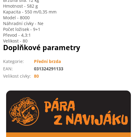
Brzdná síla: 12 kg
Hmotnost - 582 g
Kapacita - 550 m/0,35 mm
Model - 8000
Náhradní cívky - Ne
Počet ložisek - 9+1
Převod - 4,3:1
Velikost - 80
Doplňkové parametry
Kategorie
:
Přední brzda
EAN
:
031324291133
Velikost cívky
:
80