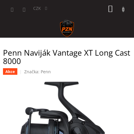
Přejít
NÁKUP
na
CZK
obsah
KOŠÍK
Penn Naviják Vantage XT Long Cast
8000
Značka:
Penn
Akce