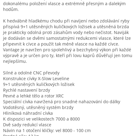
dokonalému položení vlasce a extrémně přesným a dalekým
hodům.
K hedvábně hladkému chodu při navíjení nebo zdolávání ryby
přispívá 9+1 utěsněných kuličkových ložisek a utěsněná brzda
je prakticky odolná proti zásahům vody nebo nečistot. Naviják
je dodáván se dvěmi samostatnými redukcemi vlasce, které lze
připevnit k cívce a použít tak méně vlasce na každé cívce.
Vantage je navržen pro spolehlivý a bezchybný výkon při každé
výpravě a je určen pro ty, kteří při lovu kaprů důvěřují jen tomu
nejlepšímu.
Silné a odolné CNC převody
Konstrukce cívky X-Slow Leveline
9+1 utěsněných kuličkových ložisek
Rychlé nastavení brzdy
Pevné a lehké tělo a rotor XRC
Speciální cívka navržená pro snadné nahazování do dálky
Vodotěsný, utěsněný systém brzdy
Hliníková náhradní cívka
K dispozici ve velikostech 7000 a 8000
Dvě sady redukcí vlasce
Návin na 1 otočení kličky: vel 8000 - 100 cm