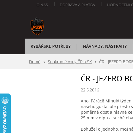
Přejít
O NÁS
DOPRAVA A PLATBA
HODNOCENÍ 
na
obsah
RYBÁŘSKÉ POTŘEBY
NÁVNADY, NÁSTRAHY
Domů
Soukromé vody ČR a SK
ČR - JEZERO BOR
ČR - JEZERO B
22.6.2016
Ahoj Páráci! Minulý týden
našeho gusta, ale přesto s
poměrně dost a hlavně celk
25 mm v dipu a suché obal
Bohužel o jednoho, možná 