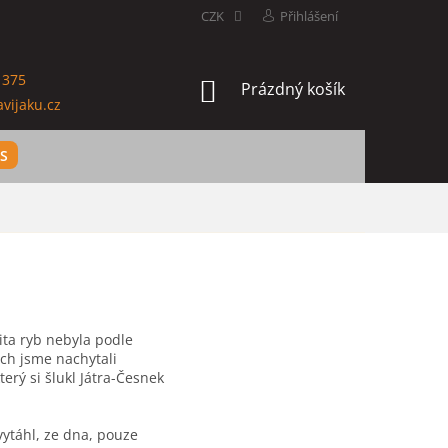
CZK
Přihlášení
 375
NÁKUPNÍ
Prázdný košík
vijaku.cz
KOŠÍK
ES
ita ryb nebyla podle
ých jsme nachytali
erý si šlukl Játra-Česnek
vytáhl, ze dna, pouze