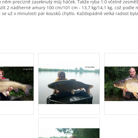
v něm precizně zaseknutý můj háček. Takže ryba 1:0 včetně zesměš
elstít 2 nádherné amury 100 cm/101 cm - 13,7 kg/14,1 kg, což podle
ž se už v minulosti pár kousků chytlo. Každopádně velká radost byl