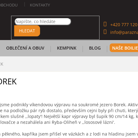
OBCHODU
KONTAKTY
+420 777 120
HLEDAT
info@parazna
OBLEČENÍ A OBUV
KEMPINK
BLOG
NAŠE BOILI
EK
OREK
 jsme podnikly víkendovou výpravu na soukromé jezero Borek. Aktiv
e na podložku pár ryb dostalo, především cejni byly při chuti, kter
em slušné ,,lopaty'! Největší kapr výpravy byl šupik 90 cm/14 kg, kt
ovačce a nezahálela ani Ryba-Oliheň v ,,lososové lázni'.
pěkného, kapříka jsem přišel ve vázkách a z lodi na hladinu jsem 