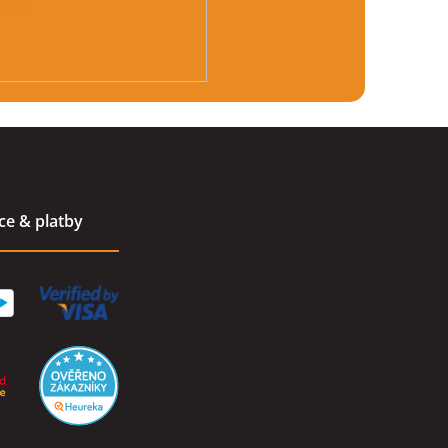
údajů
ace & platby