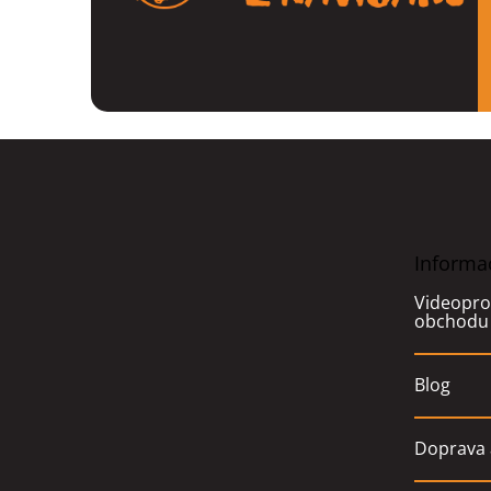
Z
á
p
a
t
Informa
í
Videopro
obchodu
Blog
Doprava 