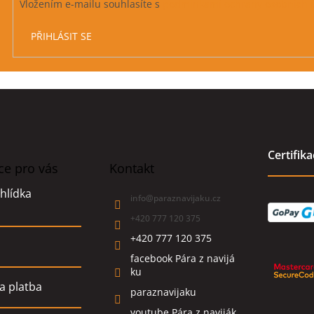
Vložením e-mailu souhlasíte s
podmínkami ochrany osobních 
PŘIHLÁSIT SE
Certifik
ce pro vás
Kontakt
hlídka
info
@
paraznavijaku.cz
+420 777 120 375
+420 777 120 375
facebook Pára z navijá
ku
a platba
paraznavijaku
youtube Pára z naviják