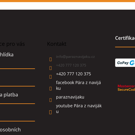
Certifik
ce pro vás
Kontakt
hlídka
info
@
paraznavijaku.cz
+420 777 120 375
+420 777 120 375
facebook Pára z navijá
ku
a platba
paraznavijaku
youtube Pára z naviják
u
osobních