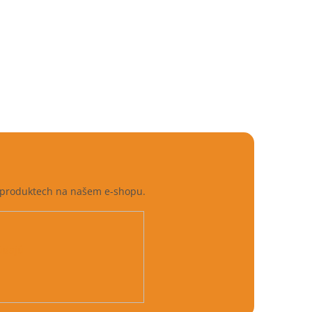
h produktech na našem e-shopu.
údajů