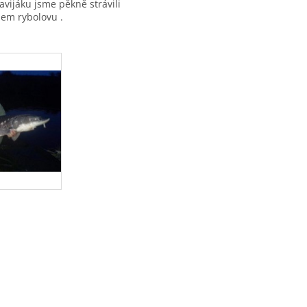
avijáku jsme pěkně strávili
hem rybolovu .