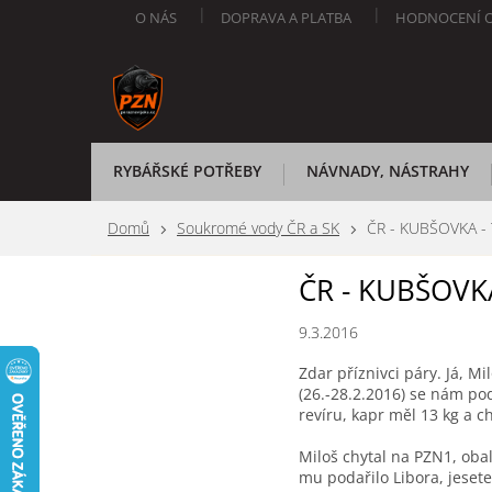
Přejít
O NÁS
DOPRAVA A PLATBA
HODNOCENÍ 
na
obsah
RYBÁŘSKÉ POTŘEBY
NÁVNADY, NÁSTRAHY
Domů
Soukromé vody ČR a SK
ČR - KUBŠOVKA -
ČR - KUBŠOVK
9.3.2016
Zdar příznivci páry. Já, M
(26.-28.2.2016) se nám po
revíru, kapr měl 13 kg a ch
Miloš chytal na PZN1, obal
mu podařilo Libora, jesete