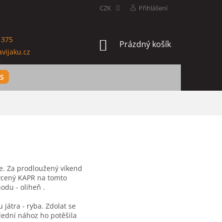
CZK
Přihlášení
 375
NÁKUPNÍ
Prázdný košík
vijaku.cz
KOŠÍK
ES
vce. Za prodloužený víkend
hycený KAPR na tomto
odu - oliheň .
játra - ryba. Zdolat se
slední nához ho potěšila