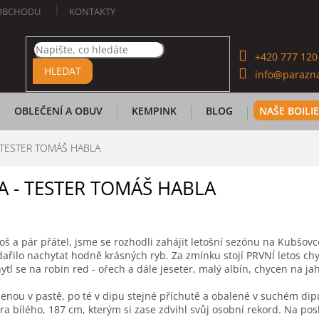
OBCHODU
KONTAKTY
+420 777 120
HLEDAT
info@parazna
OBLEČENÍ A OBUV
KEMPINK
BLOG
NAŠE BOILI
 TESTER TOMÁŠ HABLA
A - TESTER TOMÁŠ HABLA
iloš a pár přátel, jsme se rozhodli zahájit letošní sezónu na Kubšo
dařilo nachytat hodně krásných ryb. Za zmínku stojí PRVNÍ letos c
ytl se na robin red - ořech a dále jeseter, malý albín, chycen na jah
enou v pastě, po té v dipu stejné příchutě a obalené v suchém dipu 
ra bílého, 187 cm, kterým si zase zdvihl svůj osobní rekord. Na po