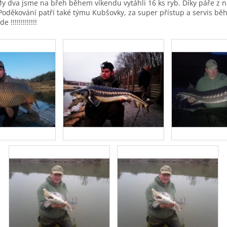
My dva jsme na břeh během víkendu vytáhli 16 ks ryb. Díky páře z n
Poděkování patří také týmu Kubšovky, za super přístup a servis bě
!!!!!!!!!!!!!