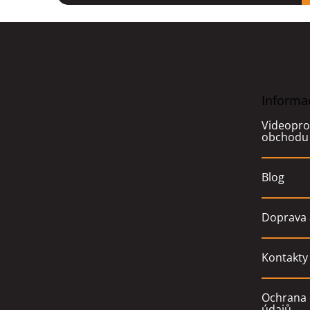
Z
á
p
a
t
Informa
í
Videopro
obchodu
Blog
Doprava 
Kontakty
Ochrana 
údajů