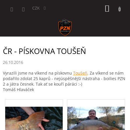
Přejít
NÁKUP
na
CZK
obsah
KOŠÍK
ČR - PÍSKOVNA TOUŠEŇ
26.10.2016
Vyrazili jsme na víkend na pískovnu
Toušeň
. Za víkend se nám
podařilo zdolat 25 kaprů - nejúspěšnější nástraha - boilies PZN
2 a játra česnek. Tak ať se kouří páráci :-)
Tomáš Hlaváček