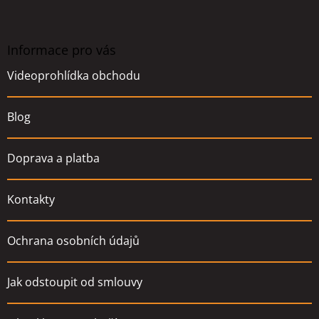
Z
á
p
a
Informace pro vás
t
Videoprohlídka obchodu
í
Blog
Doprava a platba
Kontakty
Ochrana osobních údajů
Jak odstoupit od smlouvy