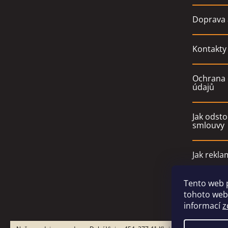
Doprava 
Kontakty
Ochrana 
údajů
Jak odsto
smlouvy
Jak rekla
Tento web 
Obchodn
tohoto webu
informací
z