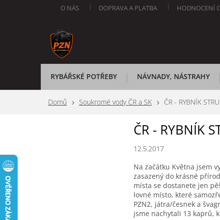
Přejít
O NÁS
DOPRAVA A PLATBA
HODNOCENÍ 
na
obsah
RYBÁŘSKÉ POTŘEBY
NÁVNADY, NÁSTRAHY
Domů
Soukromé vody ČR a SK
ČR - RYBNÍK STR
ČR - RYBNÍK 
12.5.2017
Na začátku Května jsem v
zasazený do krásné přírody
místa se dostanete jen pě
lovné místo, které samozře
PZN2, játra/česnek a švag
jsme nachytali 13 kaprů, 