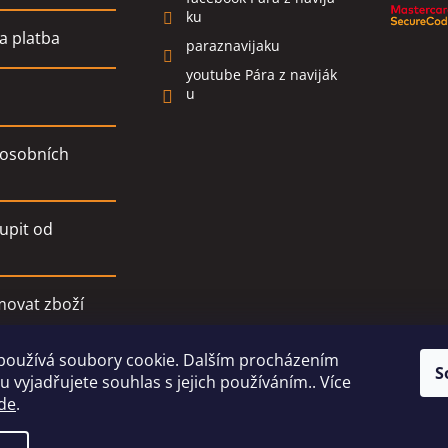
ku
a platba
paraznavijaku
youtube Pára z naviják
u
osobních
upit od
movat zboží
používá soubory cookie. Dalším procházením
í podmínky
S
 vyjadřujete souhlas s jejich používáním.. Více
de
.