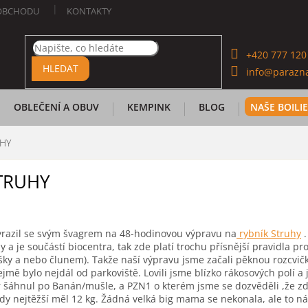
OBCHODU
KONTAKTY
+420 777 120
HLEDAT
info@parazna
OBLEČENÍ A OBUV
KEMPINK
BLOG
NAŠE BOILI
UHY
STRUHY
yrazil se svým švagrem na 48-hodinovou výpravu na
rybník Struhy
.
 a je součástí biocentra, tak zde platí trochu přísnější pravidla pr
šky a nebo člunem). Takže naší výpravu jsme začali pěknou rozcvi
jmě bylo nejdál od parkoviště. Lovili jsme blízko rákosových polí a 
r šáhnul po Banán/mušle, a PZN1 o kterém jsme se dozvěděli ,že z
kdy nejtěžší měl 12 kg. Žádná velká big mama se nekonala, ale to n