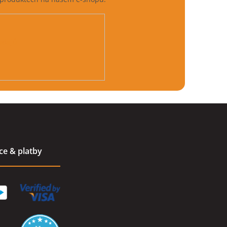
údajů
ace & platby