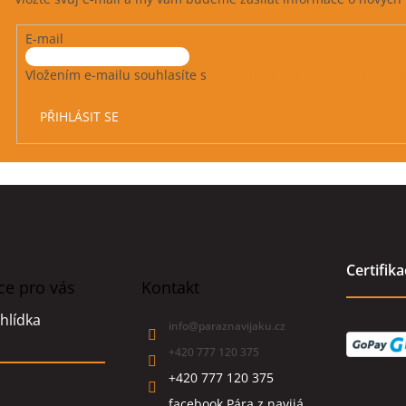
E-mail
Vložením e-mailu souhlasíte s
podmínkami ochrany osobních 
PŘIHLÁSIT SE
Certifik
ce pro vás
Kontakt
hlídka
info
@
paraznavijaku.cz
+420 777 120 375
+420 777 120 375
facebook Pára z navijá