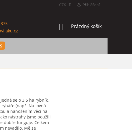
CZK
Přihlášení
 375
NÁKUPNÍ
Prázdný košík
vijaku.cz
KOŠÍK
ES
 Jedná se o 3,5 ha rybník,
o rybáře (např. Na lovná
čkou a nanošením věcí na
jako nástrahy jsme použili
de dobře funguje. Celkem
ám nevadilo. Mě se