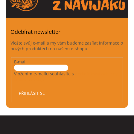
Odebírat newsletter
Vložte svůj e-mail a my vám budeme zasílat informace o
nových produktech na našem e-shopu.
E-mail
Vložením e-mailu souhlasíte s
podmínkami ochrany
osobních údajů
PŘIHLÁSIT SE
Z
á
p