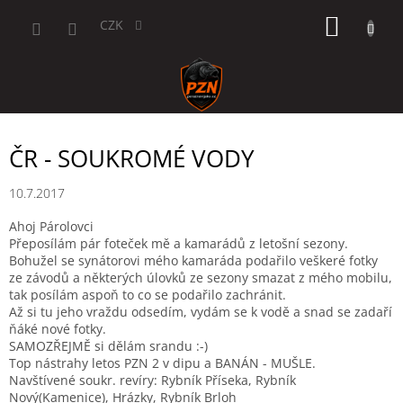
Přejít
NÁKUP
na
CZK
obsah
KOŠÍK
ČR - SOUKROMÉ VODY
10.7.2017
Ahoj Párolovci
Přeposílám pár foteček mě a kamarádů z letošní sezony.
Bohužel se synátorovi mého kamaráda podařilo veškeré fotky
ze závodů a některých úlovků ze sezony smazat z mého mobilu,
tak posílám aspoň to co se podařilo zachránit.
Až si tu jeho vraždu odsedím, vydám se k vodě a snad se zadaří
ňáké nové fotky.
SAMOZŘEJMĚ si dělám srandu :-)
Top nástrahy letos PZN 2 v dipu a BANÁN - MUŠLE.
Navštívené soukr. revíry: Rybník Příseka, Rybník
Nový(Kamenice), Hrázky, Rybník Brloh