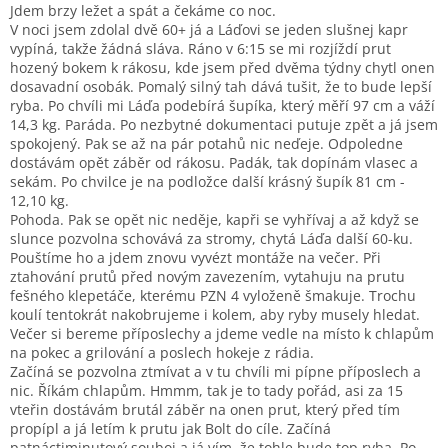
Jdem brzy ležet a spát a čekáme co noc.
V noci jsem zdolal dvě 60+ já a Láďovi se jeden slušnej kapr
vypíná, takže žádná sláva. Ráno v 6:15 se mi rozjíždí prut
hozený bokem k rákosu, kde jsem před dvěma týdny chytl onen
dosavadní osobák. Pomalý silný tah dává tušit, že to bude lepší
ryba. Po chvíli mi Láďa podebírá šupíka, který měří 97 cm a váží
14,3 kg. Paráda. Po nezbytné dokumentaci putuje zpět a já jsem
spokojený. Pak se až na pár potahů nic neďeje. Odpoledne
dostávám opět záběr od rákosu. Padák, tak dopínám vlasec a
sekám. Po chvilce je na podložce další krásný šupík 81 cm -
12,10 kg.
Pohoda. Pak se opět nic neděje, kapři se vyhřívaj a až když se
slunce pozvolna schovává za stromy, chytá Láďa další 60-ku.
Pouštíme ho a jdem znovu vyvézt montáže na večer. Při
ztahování prutů před novým zavezením, vytahuju na prutu
fešného klepetáče, kterému PZN 4 vyloženě šmakuje. Trochu
koulí tentokrát nakobrujeme i kolem, aby ryby musely hledat.
Večer si bereme příposlechy a jdeme vedle na místo k chlapům
na pokec a grilování a poslech hokeje z rádia.
Začíná se pozvolna ztmívat a v tu chvíli mi pípne příposlech a
nic. Říkám chlapům. Hmmm, tak je to tady pořád, asi za 15
vteřin dostávám brutál záběr na onen prut, který před tím
propípl a já letím k prutu jak Bolt do cíle. Začíná
patnáctiminutový souboj a já vím, že tohle bude top ryba. Po