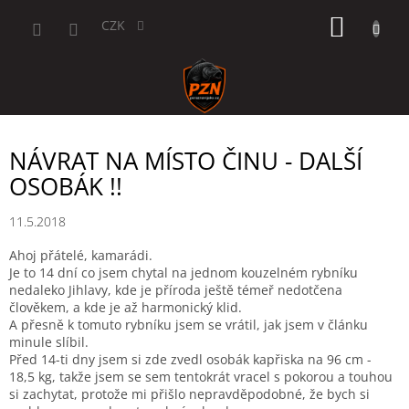
Přejít
NÁKUP
na
CZK
obsah
KOŠÍK
NÁVRAT NA MÍSTO ČINU - DALŠÍ
OSOBÁK !!
11.5.2018
Ahoj přátelé, kamarádi.
Je to 14 dní co jsem chytal na jednom kouzelném rybníku
nedaleko Jihlavy, kde je příroda ještě témeř nedotčena
člověkem, a kde je až harmonický klid.
A přesně k tomuto rybníku jsem se vrátil, jak jsem v článku
minule slíbil.
Před 14-ti dny jsem si zde zvedl osobák kapřiska na 96 cm -
18,5 kg, takže jsem se sem tentokrát vracel s pokorou a touhou
si zachytat, protože mi přišlo nepravděpodobné, že bych si