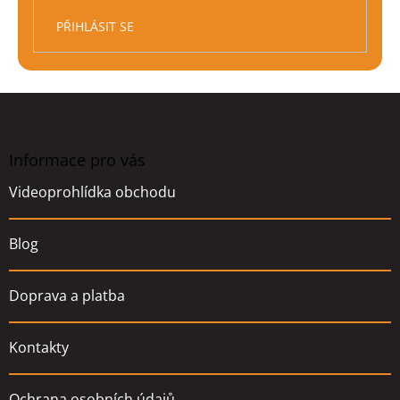
PŘIHLÁSIT SE
Z
á
p
a
Informace pro vás
t
Videoprohlídka obchodu
í
Blog
Doprava a platba
Kontakty
Ochrana osobních údajů