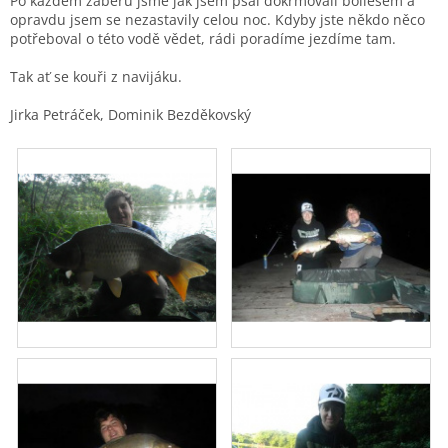
Po každém záběru jsme jak jsem psal dokrmovali boliesem a
opravdu jsem se nezastavily celou noc. Kdyby jste někdo něco
potřeboval o této vodě vědet, rádi poradíme jezdíme tam.
Tak ať se kouři z navijáku.
Jirka Petráček, Dominik Bezděkovský