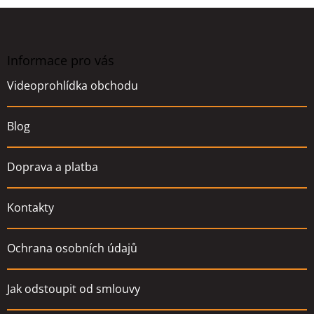
Z
á
p
a
Informace pro vás
t
Videoprohlídka obchodu
í
Blog
Doprava a platba
Kontakty
Ochrana osobních údajů
Jak odstoupit od smlouvy