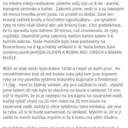
na nikoho nikdy nedáváme, jedeme svůj styl uz 8 let - partikl,
konopné seminko a bolies . Zakrmili jsme, sedli si a za takových
30 minut hnedka první jízda, no prostě co dodat. Zase ten
krasný zažitek brzdy a hlučného signalizátoru… po vytažení
ryby to není však žádný obr, ale krásný lisec. Chci podotknout,
že to opravdu bylo během 30 minut, což znamenalo, že ryby
najíždějí. Okamžitě jsme zakrmily dalším bolies kolem 5-6
kuliček kobrou. Naše montáže byly zase postaveny na
fluocarbonu na 8 kg a háčky velikosti 6 -8. Naše bolies bylo
zvoleno jasně JAHODA-OLIHEŇ A ROBIN RED -ORECH a BANAN
MUŠLE.
Blížil se však večer bylo kolem 18:00 a rozjel se další prut . Po
neuvěřitelném boji až mě bolela ruka jaký tam jsou bojovné
ryby se my povedlo vytáhno krásného šupináče o hmotnosti
11,5kg - není to žádnej velikán, ale pro začátek to stačí . Vytahli
jsme kolem 20 ryb bylo to všechno na koule o velikosti 13 mm,
což si myslím, že to je nejlepsí na lov kapru na soukromé vodě.
Každý rybář chytá na 20 mm nebo na 25 mm koule na
soukromé vodě, každý si chce vytáhnou toho velikána, ale ona
ta ryba, už si to bude pamatovat, tu velikost. Myslím si, že si jí
zalíbí ta menší kulička, myslím si že k tomu má větší důvěru.