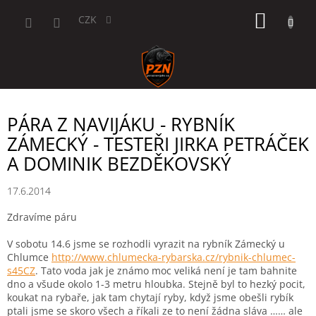
Přejít
NÁKUP
na
CZK
obsah
KOŠÍK
PÁRA Z NAVIJÁKU - RYBNÍK
ZÁMECKÝ - TESTEŘI JIRKA PETRÁČEK
A DOMINIK BEZDĚKOVSKÝ
17.6.2014
Zdravíme páru
V sobotu 14.6 jsme se rozhodli vyrazit na rybník Zámecký u
Chlumce
http://www.chlumecka-rybarska.cz/rybnik-chlumec-
s45CZ
. Tato voda jak je známo moc veliká není je tam bahnite
dno a všude okolo 1-3 metru hloubka. Stejně byl to hezký pocit,
koukat na rybaře, jak tam chytají ryby, když jsme obešli rybík
ptali jsme se skoro všech a říkali ze to není žádna sláva …… ale