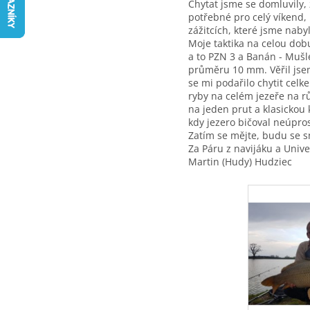
Chytat jsme se domluvily, 
potřebné pro celý víkend,
zážitcích, které jsme naby
Moje taktika na celou dob
a to PZN 3 a Banán - Muš
průměru 10 mm. Věřil jsem
se mi podařilo chytit celk
ryby na celém jezeře na 
na jeden prut a klasickou
kdy jezero bičoval neúpros
Zatím se mějte, budu se sn
Za Páru z navijáku a Unive
Martin (Hudy) Hudziec