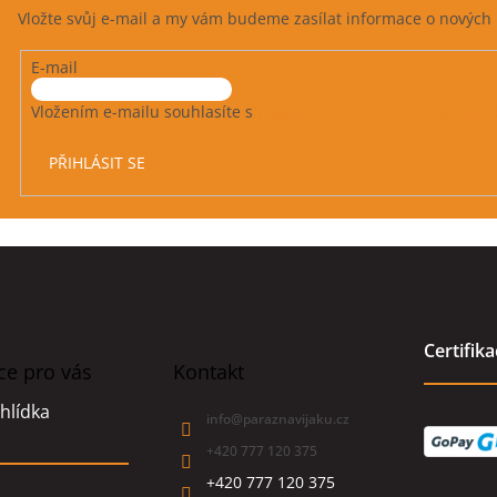
Vložte svůj e-mail a my vám budeme zasílat informace o novýc
E-mail
Vložením e-mailu souhlasíte s
podmínkami ochrany osobních 
PŘIHLÁSIT SE
Certifik
ce pro vás
Kontakt
hlídka
info
@
paraznavijaku.cz
+420 777 120 375
+420 777 120 375