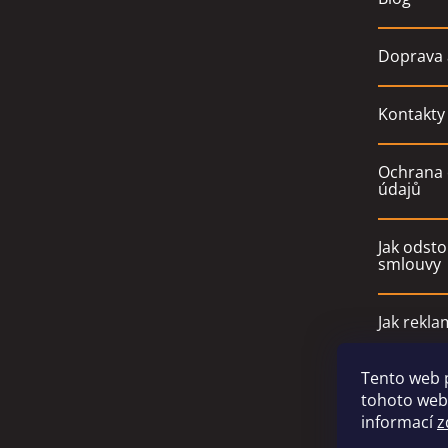
Doprava 
Kontakty
Ochrana 
údajů
Jak odsto
smlouvy
Jak rekla
Tento web 
Obchodn
tohoto webu
informací
z