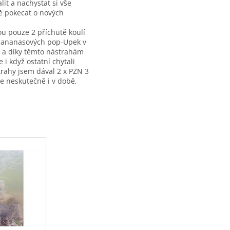
it a nachystat si vše
ně pokecat o nových
ou pouze 2 příchutě koulí
u ananasových pop-Upek v
é a díky těmto nástrahám
i když ostatní chytali
rahy jsem dával 2 x PZN 3
e neskutečně i v době,