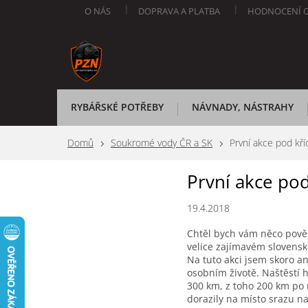
Přejít
O NÁS
DOPRAVA A PLATBA
HODNOCENÍ 
na
obsah
RYBÁŘSKÉ POTŘEBY
NÁVNADY, NÁSTRAHY
Domů
Soukromé vody ČR a SK
První akce pod kříd
První akce pod
19.4.2018
Chtěl bych vám něco pověd
velice zajímavém slovens
Na tuto akci jsem skoro an
osobním životě. Naštěstí 
300 km, z toho 200 km po 
dorazily na místo srazu na