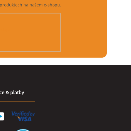
h produktech na našem e-shopu.
údajů
ace & platby