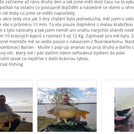
že začneme až ráno druhý den a tak jsme měli dost času na to vybal
 počkat na ostatní co postupně dojížděli a následně se všemi u oh
li od doby co jsme se viděli naposledy.
u akce tedy více jak 3 dny chytání byla jednoduchá, měl jsem s seb
le vše v průměru 13 mm. To vše pouze doplněné s malou krabičko
 v tyto nástrahy a tak jsem neměl ani snahu narychlo shánět nov
em 10 krásných kaprů v rozmezí 9 až 12 Kg. Zajímavé pro mě bylo, že 
různé montáže mě se vedlo pouze s návazcem z fluorokarbonu. Nást
 kombinaci Banán - Mušle s pop-up ananas na prut druhý a dařilo s
ný vítr, který mě i pár dalším lidem odfouknul bydlení do pole.
ažit ozvat co nejdříve s další krásnou rybou.
rsal Fishing