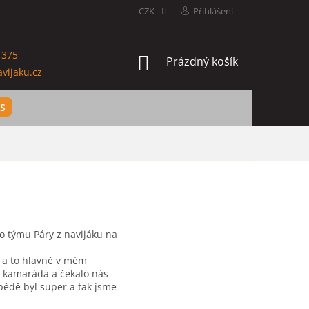
CZK
Přihlášení
 375
NÁKUPNÍ
Prázdný košík
vijaku.cz
KOŠÍK
ES
o týmu Páry z navijáku na
o a to hlavně v mém
t kamaráda a čekalo nás
bědě byl super a tak jsme