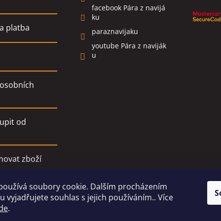
facebook Pára z navijá
ku
a platba
paraznavijaku
youtube Pára z naviják
u
osobních
upit od
movat zboží
používá soubory cookie. Dalším procházením
í podmínky
S
 vyjadřujete souhlas s jejich používáním.. Více
de
.