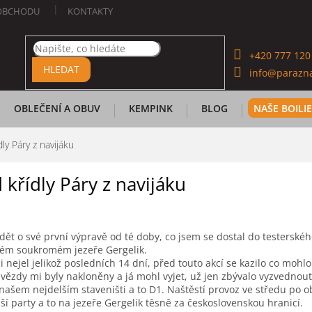
OBCHODU
KONTAKTY
+420 777 120
HLEDAT
info@parazna
OBLEČENÍ A OBUV
KEMPINK
BLOG
NAŠE BOILI
ly Páry z navijáku
 křídly Páry z navijáku
ět o své první výpravě od té doby, co jsem se dostal do testerskéh
kém soukromém jezeře Gergelik.
i nejel jelikož posledních 14 dní, před touto akcí se kazilo co mohl
hvězdy mi byly nakloněny a já mohl vyjet, už jen zbývalo vyzvednou
našem nejdelším staveništi a to D1. Naštěstí provoz ve středu po o
ší party a to na jezeře Gergelik těsně za československou hranicí.