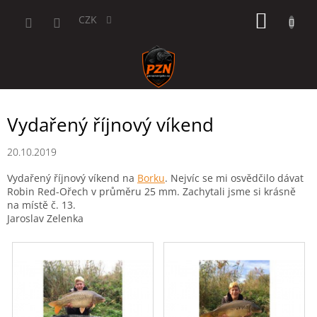
Přejít
NÁKUP
na
CZK
obsah
KOŠÍK
Vydařený říjnový víkend
20.10.2019
Vydařený říjnový víkend na
Borku
. Nejvíc se mi osvědčilo dávat
Robin Red-Ořech v průměru 25 mm. Zachytali jsme si krásně
na místě č. 13.
Jaroslav Zelenka