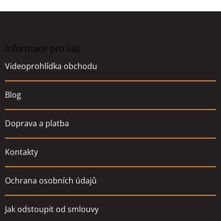
Z
á
p
a
Informace pro vás
t
Videoprohlídka obchodu
í
Blog
Doprava a platba
Kontakty
Ochrana osobních údajů
Jak odstoupit od smlouvy