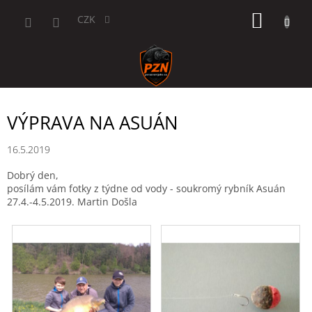
Přejít
NÁKUP
na
CZK
obsah
KOŠÍK
VÝPRAVA NA ASUÁN
16.5.2019
Dobrý den,
posílám vám fotky z týdne od vody - soukromý rybník Asuán
27.4.-4.5.2019. Martin Došla