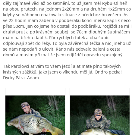
děly zajímavé věci až po setmění, to už jsem měl Rybu-Oliheň
na obou prutech, na jednom 2x20mm a na druhém 1x25mm co
kdyby se náhodou opakovala situace z předchozího večera. Asi
ve 22 hodin mám záběr a v podběráku končí menší kapřík něco
přes 50cm. Jen co jsme ho dostali do podběráku, rozjíždí se mi i
druhý prut a po krásném souboji se 70cm dlouhým šupináčem
mám na břehu dablík. Pár rychlých fotek a oba šupící
odplouvají zpět do řeky. To byla závěrečná tečka a nic jiného už
se nám nepodařilo ulovit. Ráno následovalo balení a cesta
domů a musím přiznat že jsem odjížděl opravdu spokojený.
Tak Párolovci ať vám to všem jezdí a ať máte plno takových
krásných zážitků, jako jsem o víkendu měl já. Ondro pecka!
Dycky Pára, Adam.