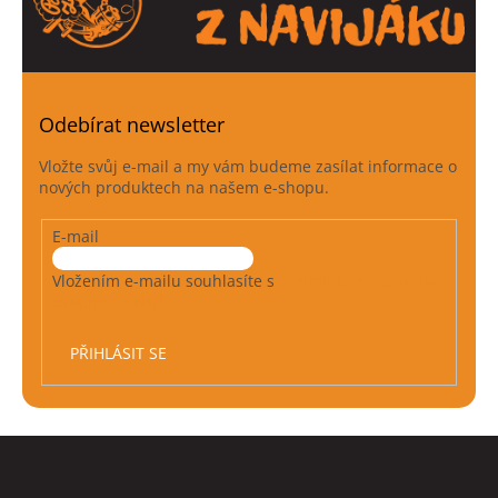
Odebírat newsletter
Vložte svůj e-mail a my vám budeme zasílat informace o
nových produktech na našem e-shopu.
E-mail
Vložením e-mailu souhlasíte s
podmínkami ochrany
osobních údajů
PŘIHLÁSIT SE
Z
á
p