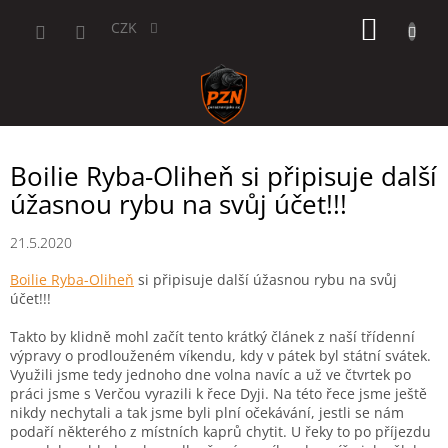
Přejít
NÁKUP
na
CZK
obsah
KOŠÍK
Boilie Ryba-Oliheň si připisuje další
úžasnou rybu na svůj účet!!!
21.5.2020
Boilie Ryba-Oliheň
si připisuje další úžasnou rybu na svůj
účet!!!
Takto by klidně mohl začít tento krátký článek z naší třídenní
výpravy o prodlouženém víkendu, kdy v pátek byl státní svátek.
Využili jsme tedy jednoho dne volna navíc a už ve čtvrtek po
práci jsme s Verčou vyrazili k řece Dyji. Na této řece jsme ještě
nikdy nechytali a tak jsme byli plní očekávání, jestli se nám
podaří některého z místních kaprů chytit. U řeky to po příjezdu