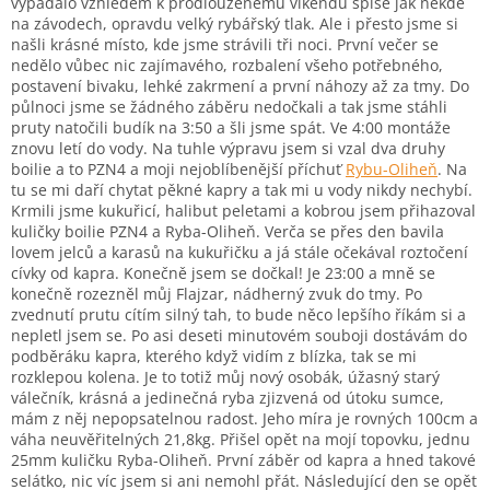
vypadalo vzhledem k prodlouženému víkendu spíše jak někde
na závodech, opravdu velký rybářský tlak. Ale i přesto jsme si
našli krásné místo, kde jsme strávili tři noci. První večer se
nedělo vůbec nic zajímavého, rozbalení všeho potřebného,
postavení bivaku, lehké zakrmení a první náhozy až za tmy. Do
půlnoci jsme se žádného záběru nedočkali a tak jsme stáhli
pruty natočili budík na 3:50 a šli jsme spát. Ve 4:00 montáže
znovu letí do vody. Na tuhle výpravu jsem si vzal dva druhy
boilie a to PZN4 a moji nejoblíbenější příchuť
Rybu-Oliheň
. Na
tu se mi daří chytat pěkné kapry a tak mi u vody nikdy nechybí.
Krmili jsme kukuřicí, halibut peletami a kobrou jsem přihazoval
kuličky boilie PZN4 a Ryba-Oliheň. Verča se přes den bavila
lovem jelců a karasů na kukuřičku a já stále očekával roztočení
cívky od kapra. Konečně jsem se dočkal! Je 23:00 a mně se
konečně rozezněl můj Flajzar, nádherný zvuk do tmy. Po
zvednutí prutu cítím silný tah, to bude něco lepšího říkám si a
nepletl jsem se. Po asi deseti minutovém souboji dostávám do
podběráku kapra, kterého když vidím z blízka, tak se mi
rozklepou kolena. Je to totiž můj nový osobák, úžasný starý
válečník, krásná a jedinečná ryba zjizvená od útoku sumce,
mám z něj nepopsatelnou radost. Jeho míra je rovných 100cm a
váha neuvěřitelných 21,8kg. Přišel opět na mojí topovku, jednu
25mm kuličku Ryba-Oliheň. První záběr od kapra a hned takové
selátko, nic víc jsem si ani nemohl přát. Následující den se opět