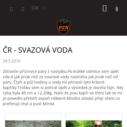
Přejít
NÁKUP
na
CZK
obsah
KOŠÍK
ČR - SVAZOVÁ VODA
24.5.2016
Zdravím příznivce páry z navijáku.Po krátké odmlce sem opět
zde.A jak jinak než ze svazové vody nástraha jak jinak než od
páry. Čtyři a půl hodiny u vody mi přinesli tyto krásné
kapříky.Trošku sem si pohrál opět a výsledek je docela fajn. Nej
ryba byla 85 cm a 12.20kg. Nato že jsou kapři ve tření tak se mi
je povedlo přelstít aspoň některé.Mnoho úlovků přeji všem co
preferují chyt a pust Mirda