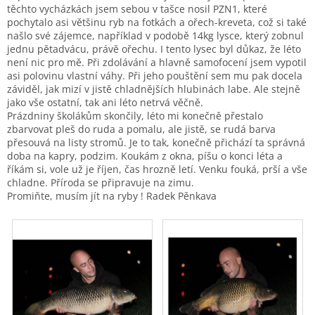
těchto vycházkách jsem sebou v tašce nosil PZN1, které
pochytalo asi většinu ryb na fotkách a ořech-kreveta, což si také
našlo své zájemce, například v podobě 14kg lysce, který zobnul
jednu pětadvácu, právě ořechu. I tento lysec byl důkaz, že léto
není nic pro mě. Při zdolávání a hlavně samofocení jsem vypotil
asi polovinu vlastní váhy. Při jeho pouštění sem mu pak docela
záviděl, jak mizí v jistě chladnějších hlubinách labe. Ale stejně
jako vše ostatní, tak ani léto netrvá věčně.
Prázdniny školákům skončily, léto mi konečně přestalo
zbarvovat pleš do ruda a pomalu, ale jistě, se rudá barva
přesouvá na listy stromů. Je to tak, konečně přichází ta správná
doba na kapry, podzim. Koukám z okna, píšu o konci léta a
říkám si, vole už je říjen, čas hrozně letí. Venku fouká, prší a vše
chladne. Příroda se připravuje na zimu.
Promiňte, musím jít na ryby ! Radek Pěnkava