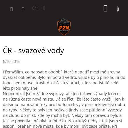
Přejít
NÁKUP
na
CZK
obsah
KOŠÍK
ČR - svazové vody
6.10.2016
Přemýšlím, co napsat o období, které nepatří mezi mé zrovna
dvakrát oblíbené. Bylo mi pořád vedro, všude bylo plno lidí a do
toho jsem musel trávit dost času v práci, kde v podstatě celé
léto probíhaly žně.
Nepodnikal jsem žádné výpravy, ale jen takové výpady k řece,
na různá často nová místa. Dá se říct , že léto často využiji jen k
dalšímu mapování řeky pro budoucí lovy v perspektivnější dobu
na ryby. Někdy to byly jen nočky a jindy zase půldenní výjezdy
na člunu do míst, kde by mohli být. Někdy tam opravdu byli, a
tak se povedla i nějaká ta fotečka. No a když nebyli, tak jsem si
aspoň "osahal" nová místa, kde by mohli být zase příště. Při