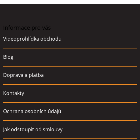
Z
á
p
a
Informace pro vás
t
Videoprohlídka obchodu
í
Blog
Doprava a platba
Kontakty
Ochrana osobních údajů
Jak odstoupit od smlouvy