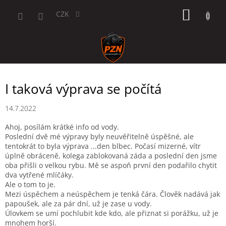
Přejít
NÁKUP
na
CZK
obsah
KOŠÍK
I taková výprava se počítá
14.7.2022
Ahoj, posílám krátké info od vody.
Poslední dvě mé výpravy byly neuvěřitelně úspěšné, ale
tentokrát to byla výprava ...den blbec. Počasí mizerné, vítr
úplně obráceně, kolega zablokovaná záda a poslední den jsme
oba přišli o velkou rybu. Mě se aspoň první den podařilo chytit
dva vytřené mlíčáky.
Ale o tom to je.
Mezi úspěchem a neúspěchem je tenká čára. Člověk nadává jak
papoušek, ale za pár dní, už je zase u vody.
Úlovkem se umí pochlubit kde kdo, ale přiznat si porážku, už je
mnohem horší.