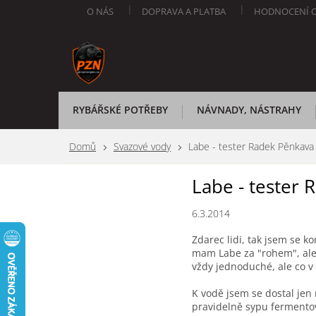
Přejít
O NÁS
DOPRAVA A PLATBA
HODNOCENÍ 
na
obsah
RYBÁŘSKÉ POTŘEBY
NÁVNADY, NÁSTRAHY
Domů
Svazové vody
Labe - tester Radek Pěnkava
Labe - tester
6.3.2014
Zdarec lidi, tak jsem se k
mam Labe za "rohem", ale h
vždy jednoduché, ale co v ži
K vodě jsem se dostal jen
pravidelně sypu fermentov