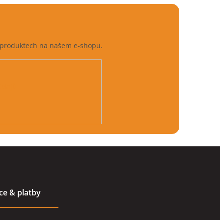
h produktech na našem e-shopu.
údajů
ace & platby