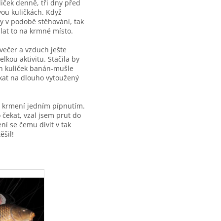
iček denně, tři dny před
vou kuličkách. Když
y v podobě stěhování, tak
slat to na krmné místo.
večer a vzduch ješte
lkou aktivitu. Stačila by
ch kuliček banán-mušle
ekat na dlouho vytoužený
a krmení jedním pípnutím.
 čekat, vzal jsem prut do
ení se čemu divit v tak
ěšil!