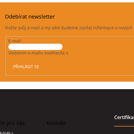
Odebírat newsletter
Vložte svůj e-mail a my vám budeme zasílat informace o novýc
E-mail
Vložením e-mailu souhlasíte s
podmínkami ochrany osobních 
PŘIHLÁSIT SE
Certifik
ce pro vás
Kontakt
hlídka