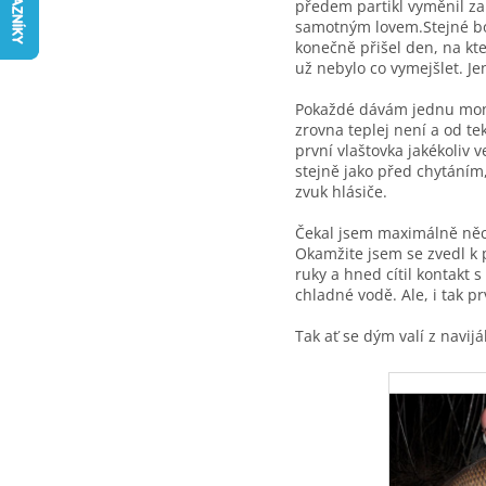
předem partikl vyměnil za
samotným lovem.Stejné boi
konečně přišel den, na kt
už nebylo co vymejšlet. Je
Pokaždé dávám jednu montá
zrovna teplej není a od te
první vlaštovka jakékoliv
stejně jako před chytáním
zvuk hlásiče.
Čekal jsem maximálně něc
Okamžite jsem se zvedl k 
ruky a hned cítil kontakt s
chladné vodě. Ale, i tak 
Tak ať se dým valí z navij