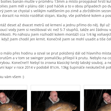
 boilies banán-mušle v průměru 13mm a místo prosypával hrstí kul
lies jsem měl v plánu dát i pod háček a to v obou případech po d
erý jsem se chystal s velikým natěšením po zimě a zbržděním sezon
n dorazit na místo rozdělat stojan, klacky, vše potřebné kolem a po
ž deset až dvacet metrů od krmení a jednu přímo do něj. Byl už 
koucí vody jsem si nesliboval víc než 5-7 stupňů, takže ani žádnou ve
 velikosti. Po náhozu jsem rozhodil kolem montáží cca 1/4 kg voňavý
, když jsem chodil jen krmit. Konečně jsem se mohl usadit a tiše č
o málo přes hodinu a ozval se prut položený dál od hlavního míst
prutům a v tom se swinger pomaličku přilepil k prutu. Nebylo na co
 rybou. Konečne!!! Nebyl to zrovna klasický tvrdý labský souboj, a n
první kapr v roce 2014 v podobě 81cm, 13kg šupináče neskutečně pot
áku vám všem :)