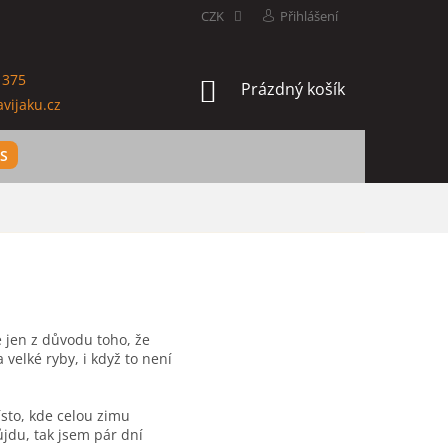
CZK
Přihlášení
 375
NÁKUPNÍ
Prázdný košík
vijaku.cz
KOŠÍK
ES
e jen z důvodu toho, že
velké ryby, i když to není
ísto, kde celou zimu
jdu, tak jsem pár dní