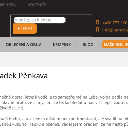
OBCHODU
KONTAKTY
+420 777 120
HLEDAT
info@parazna
OBLEČENÍ A OBUV
KEMPINK
BLOG
NAŠE BOILI
 Radek Pěnkava
onečně dostal letos k vodě, a to samozřejmě na Labe. Volba padla n
lavně proto, že si myslim, že těžko hledat u nás v čr lepší vodu na 
votě je..? :)
 na 6 hodin, a tak jsem s místem neexperimentoval, ale vsadil na m
anou kukuřici, řepku a pšenici. Věděl jsem předem, že na místo pů