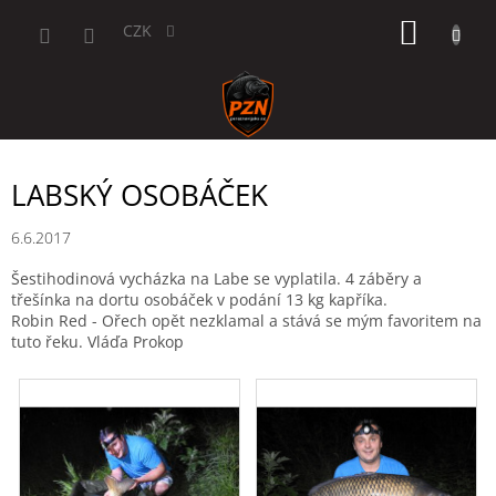
Přejít
NÁKUP
na
CZK
obsah
KOŠÍK
LABSKÝ OSOBÁČEK
6.6.2017
Šestihodinová vycházka na Labe se vyplatila. 4 záběry a
třešínka na dortu osobáček v podání 13 kg kapříka.
Robin Red - Ořech opět nezklamal a stává se mým favoritem na
tuto řeku. Vláďa Prokop