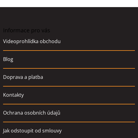
Z
á
p
a
Informace pro vás
t
Videoprohlídka obchodu
í
Blog
Doprava a platba
Kontakty
Ochrana osobních údajů
Jak odstoupit od smlouvy