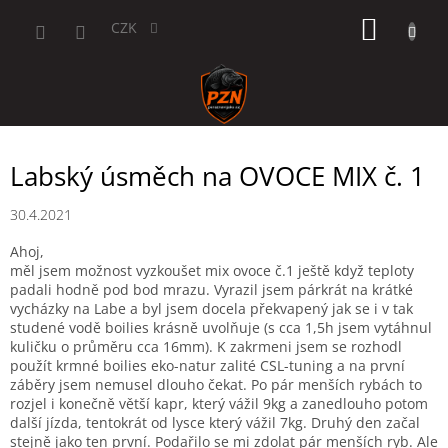
Přejít
NÁKUP
na
CZK
obsah
KOŠÍK
Labský úsměch na OVOCE MIX č. 1
30.4.2021
Ahoj,
měl jsem možnost vyzkoušet mix ovoce č.1 ještě když teploty
padali hodně pod bod mrazu. Vyrazil jsem párkrát na krátké
vycházky na Labe a byl jsem docela překvapený jak se i v tak
studené vodě boilies krásně uvolňuje (s cca 1,5h jsem vytáhnul
kuličku o průměru cca 16mm). K zakrmeni jsem se rozhodl
použít krmné boilies eko-natur zalité CSL-tuning a na první
záběry jsem nemusel dlouho čekat. Po pár menších rybách to
rozjel i konečně větší kapr, který vážil 9kg a zanedlouho potom
další jízda, tentokrát od lysce který vážil 7kg. Druhý den začal
stejně jako ten první. Podařilo se mi zdolat pár menších ryb. Ale