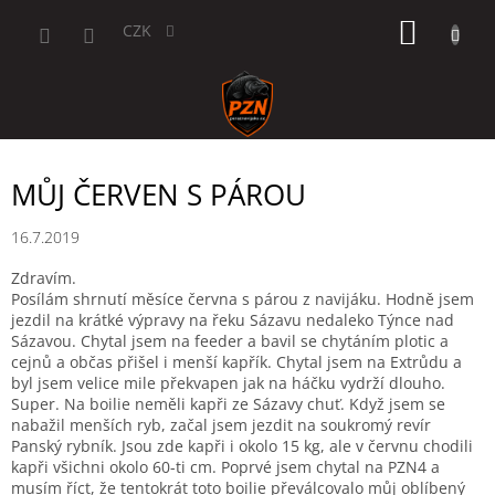
Přejít
NÁKUP
na
CZK
obsah
KOŠÍK
MŮJ ČERVEN S PÁROU
16.7.2019
Zdravím.
Posílám shrnutí měsíce června s párou z navijáku. Hodně jsem
jezdil na krátké výpravy na řeku Sázavu nedaleko Týnce nad
Sázavou. Chytal jsem na feeder a bavil se chytáním plotic a
cejnů a občas přišel i menší kapřík. Chytal jsem na Extrůdu a
byl jsem velice mile překvapen jak na háčku vydrží dlouho.
Super. Na boilie neměli kapři ze Sázavy chuť. Když jsem se
nabažil menších ryb, začal jsem jezdit na soukromý revír
Panský rybník. Jsou zde kapři i okolo 15 kg, ale v červnu chodili
kapři všichni okolo 60-ti cm. Poprvé jsem chytal na PZN4 a
musím říct, že tentokrát toto boilie převálcovalo můj oblíbený