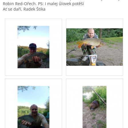
Robin Red-Ořech. PS: I malej ůlovek potěší
Ať se daří, Radek Štika