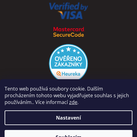
Tento web používá soubory cookie. Dalším
procházením tohoto webu vyjadřujete souhlas s jejich
používáním.. Více informací
zde
.
Vytvořil Shoptet
Nastavení
Copyright 2026
PÁRA Z NAVIJÁKU - Ondřej Rutkowski
.
Naše prodejna na adrese Dolní Vinice 454, 277 41 Kly je otevřena