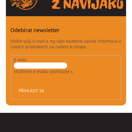
Odebírat newsletter
Vložte svůj e-mail a my vám budeme zasílat informace o
nových produktech na našem e-shopu.
E-mail
Vložením e-mailu souhlasíte s
podmínkami ochrany
osobních údajů
PŘIHLÁSIT SE
Z
á
p