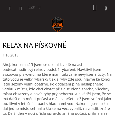
Přejít
NÁKUP
na
CZK
obsah
KOŠÍK
RELAX NA PÍSKOVNĚ
1.10.2018
Ahoj, koncem září jsem se dostal k vodě na asi
padesátihodinový relax v podobě rybaření. Navštívil jsem
svazovou pískovnu, na které mám takzvaně nevyřízené účty. Na
tuto vodu je velký rybářský tlak a ryby zde jsou hlavně ke konci
letní sezony velmi opatrné. Po dotlačení plně našlapaného
vozíku k místu, kde chci chytat přišla studená sprcha, všechny
místa obsazeny a navíc ryby prý neberou. Ale věděl jsem, že se
má další den měnit počasí a má i zapršet, což jsem vnímal jako
pozitivní v letošní situaci s hladinami vod. Nakonec jsem o kus
dál jedno místo sehnal a šlo se na věc, vybalit, navnadit, znáte
to. Další den v noci přišla opravdu změna počasí, přihnala se