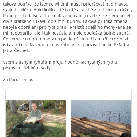
taková bouřka, že jsem chvílemi musel přidržovat nad hlavou
svoje brolíčko. Hold kolíky v té tvrdé a suché zemi moc nedržely.
Ráno přišla další facka, ochlazení bylo tak velké, že jsem nešel
div z krátkého rukávu do zimní bundy. Taková prudká změna
nebyla dobrá ani pro rybí braní. Přelstít zdejšího mohykána se
mi nepodařilo, ale i tak nezůstala moje podložka úplně suchá.
Celkem se na břeh podívalo pět kapříků a tři amuři v rozmezí
60 až 70 cm. Návnadu i nástrahu jsem používal boilie PZN 1 a
Játra-Česnek.
Všem slušným rybářům přeju hodně nachytaných ryb a
pěkných zážitků u vody.
Za Páru Tomáš