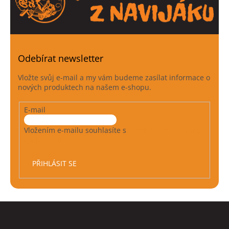
Odebírat newsletter
Vložte svůj e-mail a my vám budeme zasílat informace o
nových produktech na našem e-shopu.
E-mail
Vložením e-mailu souhlasíte s
podmínkami ochrany
osobních údajů
PŘIHLÁSIT SE
Z
á
p