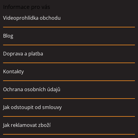
p
a
Informace pro vás
t
Videoprohlídka obchodu
í
Blog
Doprava a platba
Kontakty
Ochrana osobních údajů
Jak odstoupit od smlouvy
Jak reklamovat zboží