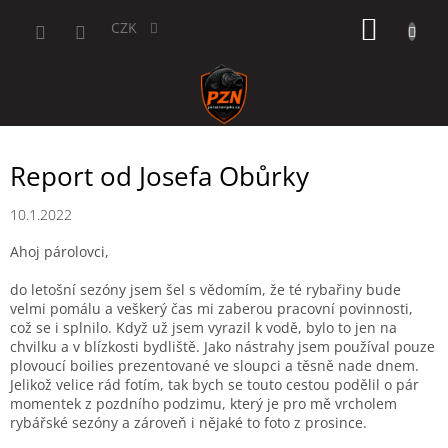
Přejít
NÁKUP
na
CZK
obsah
KOŠÍK
Report od Josefa Obůrky
10.1.2022
Ahoj párolovci,
do letošní sezóny jsem šel s vědomím, že té rybařiny bude
velmi pomálu a veškerý čas mi zaberou pracovní povinnosti,
což se i splnilo. Když už jsem vyrazil k vodě, bylo to jen na
chvilku a v blízkosti bydliště. Jako nástrahy jsem používal pouze
plovoucí boilies prezentované ve sloupci a těsně nade dnem.
Jelikož velice rád fotím, tak bych se touto cestou podělil o pár
momentek z pozdního podzimu, který je pro mě vrcholem
rybářské sezóny a zároveň i nějaké to foto z prosince.