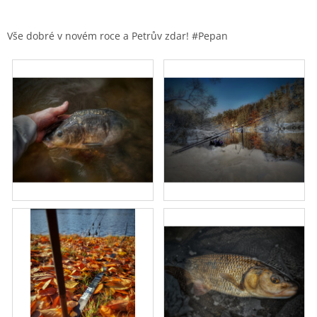
Vše dobré v novém roce a Petrův zdar! #Pepan