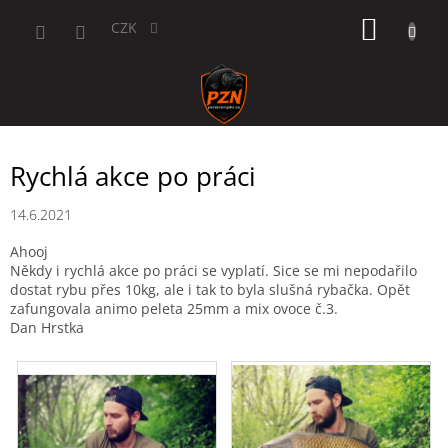
Přejít
NÁKUP
na
CZK
obsah
KOŠÍK
Rychlá akce po práci
14.6.2021
Ahooj
Někdy i rychlá akce po práci se vyplatí. Sice se mi nepodařilo
dostat rybu přes 10kg, ale i tak to byla slušná rybačka. Opět
zafungovala animo peleta 25mm a mix ovoce č.3.
Dan Hrstka