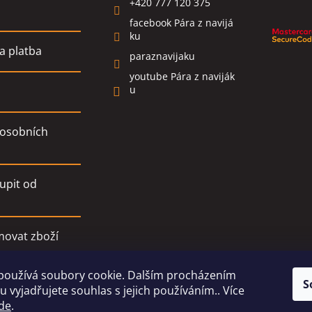
+420 777 120 375
facebook Pára z navijá
ku
a platba
paraznavijaku
youtube Pára z naviják
u
osobních
upit od
movat zboží
používá soubory cookie. Dalším procházením
í podmínky
S
 vyjadřujete souhlas s jejich používáním.. Více
de
.