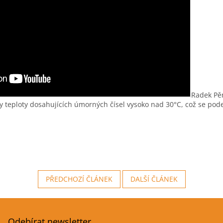
Radek Pě
ly teploty dosahujících úmorných čísel vysoko nad 30°C, což se pod
PŘEDCHOZÍ ČLÁNEK
DALŠÍ ČLÁNEK
Odebírat newsletter