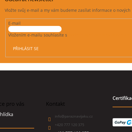
Vložte svůj e-mail a my vám budeme zasílat informace o novýc
E-mail
Vložením e-mailu souhlasíte s
podmínkami ochrany osobních 
PŘIHLÁSIT SE
Certifik
ce pro vás
Kontakt
hlídka
info
@
paraznavijaku.cz
+420 777 120 375