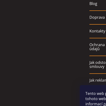
Blog
Doprava 
Kontakty
Ochrana 
údajů
Jak odsto
smlouvy
Jak rekla
Tento web 
Obchodn
tohoto webu
informací
z