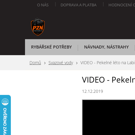
Přejít
O NÁS
DOPRAVA A PLATBA
HODNOCENÍ 
na
obsah
RYBÁŘSKÉ POTŘEBY
NÁVNADY, NÁSTRAHY
Domů
Svazové vody
VIDEO - Pekelné léto na Labi
VIDEO - Pekeln
12.12.2019