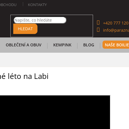
OBCHODU
KONTAKTY
+420 777 120
HLEDAT
info@parazna
OBLEČENÍ A OBUV
KEMPINK
BLOG
NAŠE BOILI
é léto na Labi