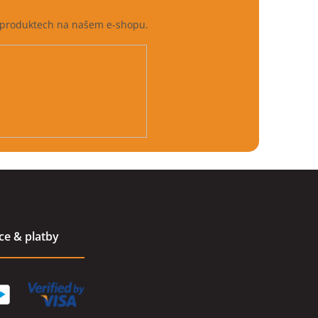
h produktech na našem e-shopu.
údajů
ace & platby