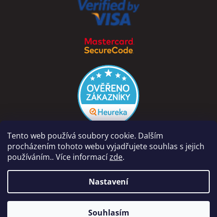
Tento web používá soubory cookie. Dalším
procházením tohoto webu vyjadřujete souhlas s jejich
používáním.. Více informací
zde
.
Vytvořil Shoptet
Nastavení
Copyright 2026
PÁRA Z NAVIJÁKU - Ondřej Rutkowski
.
Naše prodejna na adrese Dolní Vinice 454, 277 41 Kly je otevřena
Souhlasím
Všechna práva vyhrazena.