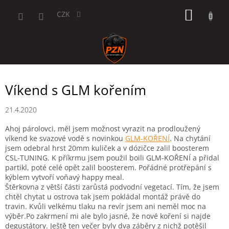
Přejít
NÁKUP
na
CZK
obsah
KOŠÍK
Víkend s GLM kořením
21.4.2020
Ahoj párolovci, měl jsem možnost vyrazit na prodloužený
víkend ke svazové vodě s novinkou
GLM-KOŘENÍ
. Na chytání
jsem odebral hrst 20mm kuliček a v dózičce zalil boosterem
CSL-TUNING. K příkrmu jsem použil boili GLM-KOŘENÍ a přidal
partikl, poté celé opět zalil boosterem. Pořádné protřepání s
kýblem vytvoří voňavý happy meal.
Štěrkovna z větší části zarůstá podvodní vegetací. Tím, že jsem
chtěl chytat u ostrova tak jsem pokládal montáž právě do
travin. Kvůli velkému tlaku na revír jsem ani neměl moc na
výběr.Po zakrmení mi ale bylo jasné, že nové koření si najde
degustátory. Ještě ten večer byly dva záběry z nichž potěšil