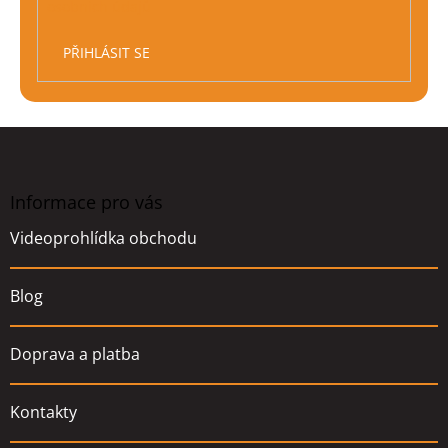
osobních údajů
PŘIHLÁSIT SE
Z
á
p
a
Informace pro vás
t
Videoprohlídka obchodu
í
Blog
Doprava a platba
Kontakty