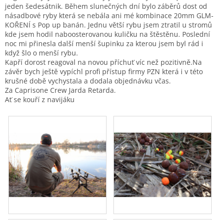
jeden šedesátnik. Během slunečných dní bylo záběrů dost od
násadbové ryby která se nebála ani mé kombinace 20mm GLM-
KOŘENÍ s Pop up banán. Jednu větší rybu jsem ztratil u stromů
kde jsem hodil naboosterovanou kuličku na štěstěnu. Poslední
noc mi přinesla další menší šupinku za kterou jsem byl rád i
když šlo o menší rybu.
Kapří dorost reagoval na novou příchuť víc než pozitivně.Na
závěr bych ještě vypíchl profi přístup firmy PZN která i v této
krušné době vychystala a dodala objednávku včas.
Za Caprisone Crew Jarda Retarda.
Ať se kouří z navijáku