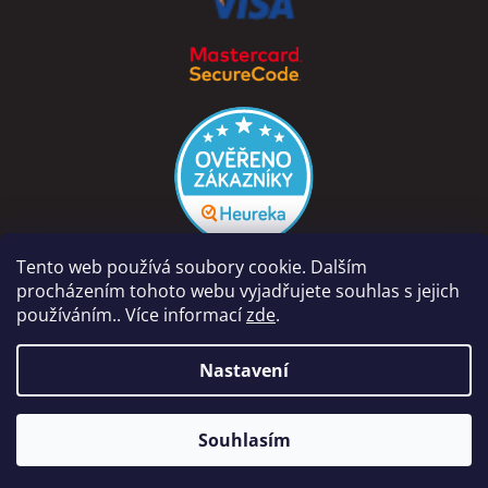
Tento web používá soubory cookie. Dalším
procházením tohoto webu vyjadřujete souhlas s jejich
používáním.. Více informací
zde
.
Vytvořil Shoptet
Nastavení
Copyright 2026
PÁRA Z NAVIJÁKU - Ondřej Rutkowski
.
Naše prodejna na adrese Dolní Vinice 454, 277 41 Kly je otevřena
Souhlasím
Všechna práva vyhrazena.
Po-Pá 9-18hod, So 8-12hod.