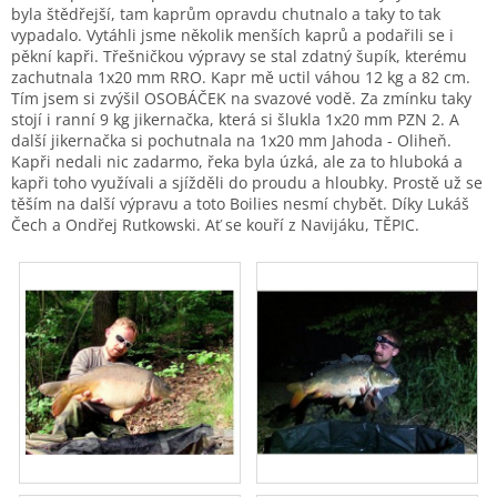
byla štědřejší, tam kaprům opravdu chutnalo a taky to tak
vypadalo. Vytáhli jsme několik menších kaprů a podařili se i
pěkní kapři. Třešničkou výpravy se stal zdatný šupík, kterému
zachutnala 1x20 mm RRO. Kapr mě uctil váhou 12 kg a 82 cm.
Tím jsem si zvýšil OSOBÁČEK na svazové vodě. Za zmínku taky
stojí i ranní 9 kg jikernačka, která si šlukla 1x20 mm PZN 2. A
další jikernačka si pochutnala na 1x20 mm Jahoda - Oliheň.
Kapři nedali nic zadarmo, řeka byla úzká, ale za to hluboká a
kapři toho využívali a sjížděli do proudu a hloubky. Prostě už se
těším na další výpravu a toto Boilies nesmí chybět. Díky Lukáš
Čech a Ondřej Rutkowski. Ať se kouří z Navijáku, TĚPIC.