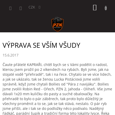
Přejít
NÁKUP
na
CZK
obsah
KOŠÍK
VÝPRAVA SE VŠÍM VŠUDY
15.6.2017
Čaute přátelé KAPRAŘI, chtěl bych se s Vámi podělit o radost,
kterou jsem prožil po 2 víkendech na rybách. Byli jsme, jak na
stojaté vodě "přehradě", tak i na řece. Chytalo se ve více lidech,
a jak se ukázalo, tak se ženou Lucka Pistáciová jsme volili
správně, když jsme chytali Boilies od "Pára z navijáku". Boilies
jsme zvolili Robin Red - Ořech, PZN 2, Jahoda - Oliheň. Vše jsme
dávali 1x20 mm kuličku do pasty a suché obalovačky. Na
přehradě to bylo o pár záběrech, tak proto bylo důležitý je
všechny proměnit a to se, jak se tak stává, nestalo. O pár ryb
jsme přišli, ale i tak se do podložky něco podívalo. Nadějný
řádkáč, parádní šupík a tradiční forma této lokality lysce. Řeka