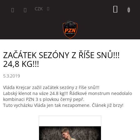
Přejít
NÁKUP
na
CZK
obsah
KOŠÍK
ZAČÁTEK SEZÓNY Z ŘÍŠE SNŮ!!!
24,8 KG!!!
5.3.2019
Vláďa Krejcar zažil začátek sezóny z říše snů!!!
Labský klenot na váze 24.8 kg!!! Řádkové monstrum neodolalo
kombinaci PZN 3 s plovkou černý pepř.
Tuto vycházku Vláďa jen tak nezapomene. Článek již brzy!