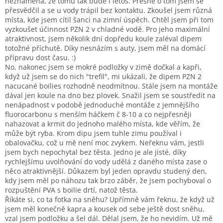
neznamená, že tomu tak bude i letos. Přesně o tom jsem se
přesvědčil a se u vody trápil bez kontaktu. Zkoušel jsem různá
místa, kde jsem cítil šanci na zimní úspěch. Chtěl jsem při tom
vyzkoušet účinnost PZN 2 v chladné vodě. Pro jeho maximální
atraktivnost, jsem několik dní dopředu koule zaléval dipem
totožné příchutě. Díky nesnázím s auty, jsem měl na domácí
přípravu dost času. :)
No, nakonec jsem se mokré podložky v zimě dočkal a kapři,
když už jsem se do nich "trefil", mi ukázali, že dipem PZN 2
nacucané boilies rozhodně neodmítnou. Stále jsem na montáže
dával jen koule na dno bez plovek. Snažil jsem se soustředit na
nenápadnost v podobě jednoduché montáže z jemnějšího
fluorocarbonu s menším háčkem č 8-10 a co nejpřesněji
nahazovat a krmit do jednoho malého místa, kde věřím, že
může být ryba. Krom dipu jsem tuhle zimu používal i
obalovačku, což u mě není moc zvykem. Neřeknu vám, jestli
jsem bych nepochytal bez těsta. Jedno je ale jisté, díky
rychlejšímu uvolňování do vody udělá z daného místa zase o
něco atraktivnější. Důkazem byl jeden opravdu studený den,
kdy jsem měl po náhozu tak brzo záběr, že jsem pochyboval o
rozpuštění PVA s boilie drtí, natož těsta.
Říkáte si, co ta fotka na sněhu? Upřímně vám řeknu, že když už
jsem měl konečně kapra a kousek od sebe ještě dost sněhu,
vzal jsem podložku a šel dál. Dělal jsem, že ho nevidím. Už mě