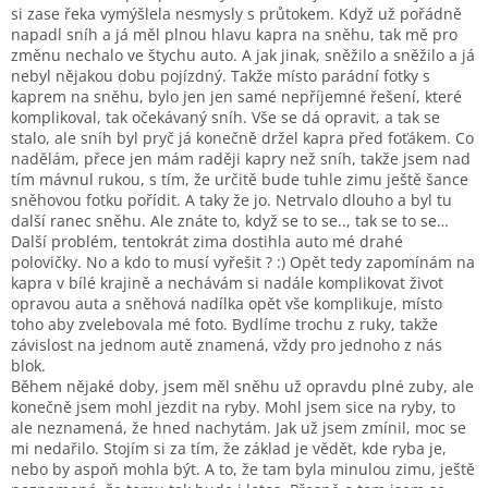
si zase řeka vymýšlela nesmysly s průtokem. Když už pořádně
napadl sníh a já měl plnou hlavu kapra na sněhu, tak mě pro
změnu nechalo ve štychu auto. A jak jinak, sněžilo a sněžilo a já
nebyl nějakou dobu pojízdný. Takže místo parádní fotky s
kaprem na sněhu, bylo jen jen samé nepříjemné řešení, které
komplikoval, tak očekávaný sníh. Vše se dá opravit, a tak se
stalo, ale sníh byl pryč já konečně držel kapra před foťákem. Co
nadělám, přece jen mám raději kapry než sníh, takže jsem nad
tím mávnul rukou, s tím, že určitě bude tuhle zimu ještě šance
sněhovou fotku pořídit. A taky že jo. Netrvalo dlouho a byl tu
další ranec sněhu. Ale znáte to, když se to se.., tak se to se…
Další problém, tentokrát zima dostihla auto mé drahé
polovičky. No a kdo to musí vyřešit ? :) Opět tedy zapomínám na
kapra v bílé krajině a nechávám si nadále komplikovat život
opravou auta a sněhová nadílka opět vše komplikuje, místo
toho aby zvelebovala mé foto. Bydlíme trochu z ruky, takže
závislost na jednom autě znamená, vždy pro jednoho z nás
blok.
Během nějaké doby, jsem měl sněhu už opravdu plné zuby, ale
konečně jsem mohl jezdit na ryby. Mohl jsem sice na ryby, to
ale neznamená, že hned nachytám. Jak už jsem zmínil, moc se
mi nedařilo. Stojím si za tím, že základ je vědět, kde ryba je,
nebo by aspoň mohla být. A to, že tam byla minulou zimu, ještě