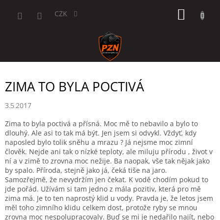
Přejít
NÁKUP
na
CZK
obsah
KOŠÍK
ZIMA TO BYLA POCTIVÁ
3.5.2017
Zima to byla poctivá a přísná. Moc mě to nebavilo a bylo to
dlouhý. Ale asi to tak má být. Jen jsem si odvykl. Vždyť, kdy
naposled bylo tolik sněhu a mrazu ? Já nejsme moc zimní
člověk. Nejde ani tak o nízké teploty, ale miluju přírodu , život v
ní a v zimě to zrovna moc nežije. Ba naopak, vše tak nějak jako
by spalo. Příroda, stejně jako já, čeká tiše na jaro.
Samozřejmě, že nevydržím jen čekat. K vodě chodím pokud to
jde pořád. Užívám si tam jedno z mála pozitiv, která pro mě
zima má. Je to ten naprostý klid u vody. Pravda je, že letos jsem
měl toho zimního klidu celkem dost, protože ryby se mnou
zrovna moc nespolupracovaly. Buď se mi je nedařilo najít, nebo