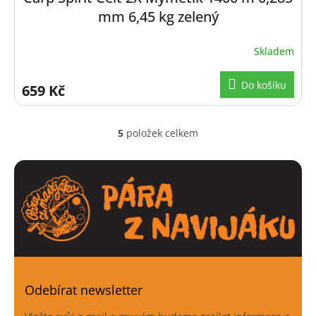
mm 6,45 kg zelený
Skladem
Do košíku
659 Kč
5
položek celkem
O
v
l
á
d
a
c
í
p
r
v
k
Odebírat newsletter
y
v