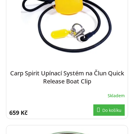
s
u
p
k
r
t
o
ů
d
u
k
t
ů
Carp Spirit Upínací Systém na Člun Quick
Release Boat Clip
Skladem
Do košíku
659 Kč