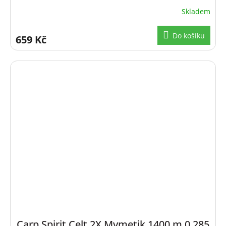
Skladem
Do košíku
659 Kč
Carp Spirit Celt 2X Mymetik 1400 m 0,285